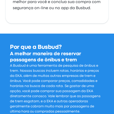
melhor para você e conclua sua compra com
segurança on-line ou no app da Busbud.
Por que a Busbud?
A melhor maneira de reservar
passagens de ônibus e trem
A Busbud é uma ferramenta de pesquisa de ônibus e
trem. Nossas buscas incluem rotas, horários e preços
da EKA, além de muitas outras empresas de trem e
ônibus. Você pode comparar preços, comodidades e
horários na busca de cada rota. Se gostar de uma
opção, você pode comprar sua passagem da EKA
diretamente conosco. Vale lembrar que as passagens
de trem esgotam, e a EKA e outras operadoras
geralmente cobram muito mais por passagens de
última hora ou compradas pessoalmente.