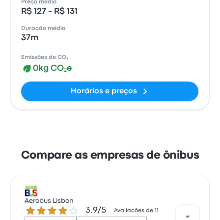
Preço médio
R$ 127 - R$ 131
Duração média
37m
Emissões de CO₂
0kg CO₂e
Horários e preços
Compare as empresas de ônibus
Aerobus Lisbon
3.9 de 5 estrelas
3.9/5
Avaliações de 11