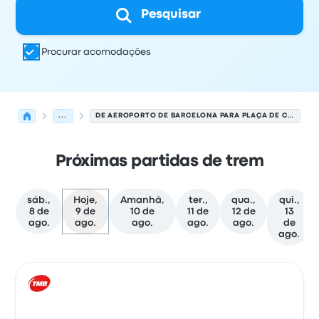
Pesquisar
Procurar acomodações
...
DE AEROPORTO DE BARCELONA PARA PLAÇA DE CATALUNYA
Próximas partidas de trem
sáb.,
Hoje,
Amanhã,
ter.,
qua.,
qui.,
8 de
9 de
10 de
11 de
12 de
13
ago.
ago.
ago.
ago.
ago.
de
ago.
As próximas partidas de Barcelona para Barcelona em 
Operado por
Tipo de veículo
Horário de partida
Local de
Trem