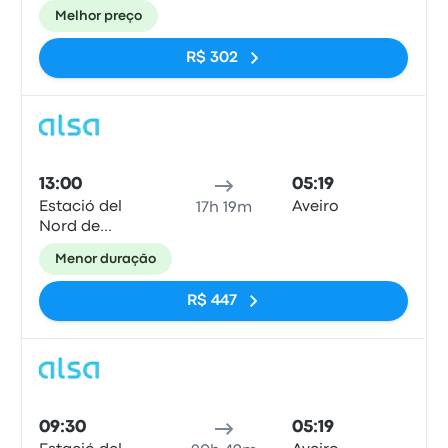
Barcelona
Melhor preço
R$ 302
Ônib
13:00
05:19
Estació del
Aveiro
17h 19m
Nord de
Barcelona
Menor duração
R$ 447
Ônib
09:30
05:19