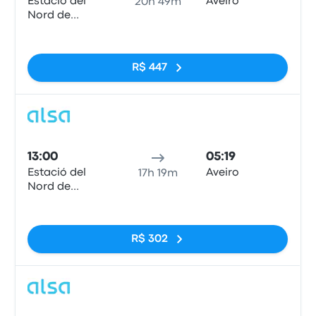
Estació del
Aveiro
20h 49m
Nord de
Barcelona
Sem tags
R$ 447
Ônib
13:00
05:19
Estació del
Aveiro
17h 19m
Nord de
Barcelona
Sem tags
R$ 302
Ônib