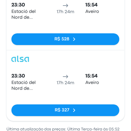
23:30
15:54
Estació del
Aveiro
17h 24m
Nord de
Barcelona
Sem tags
R$ 528
Ônib
23:30
15:54
Estació del
Aveiro
17h 24m
Nord de
Barcelona
Sem tags
R$ 327
Última atualização dos preços: Última Terça-feira às 05:52