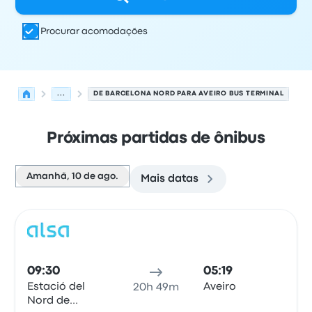
Procurar acomodações
...
DE BARCELONA NORD PARA AVEIRO BUS TERMINAL
Próximas partidas de ônibus
Amanhã, 10 de ago.
Mais datas
As próximas partidas de Barcelona para Aveiro em 10 d
Operado por
Tipo de veículo
Horário de partida
Local de
Ônib
09:30
05:19
Estació del
Aveiro
20h 49m
Nord de