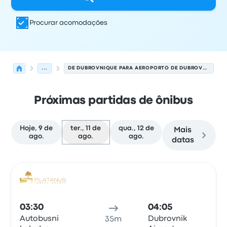
Procurar acomodações
...
DE DUBROVNIQUE PARA AEROPORTO DE DUBROVNIQUE
Próximas partidas de ônibus
Hoje, 9 de
ter., 11 de
qua., 12 de
Mais
ago.
ago.
ago.
datas
As próximas partidas de Dubrovnique para Dubrovnique
Operado por
Tipo de veículo
Horário de partida
Local de
Ônib
03:30
04:05
Autobusni
Dubrovnik
35m