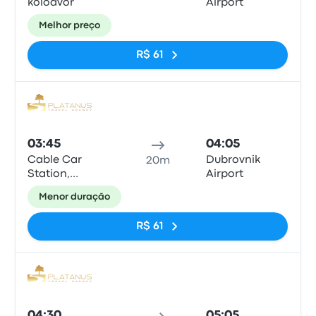
kolodvor
Airport
Melhor preço
R$ 61
Ônib
03:45
04:05
Cable Car
Dubrovnik
20m
Station,
Airport
Dubrovnik
Menor duração
R$ 61
Ônib
04:30
05:05