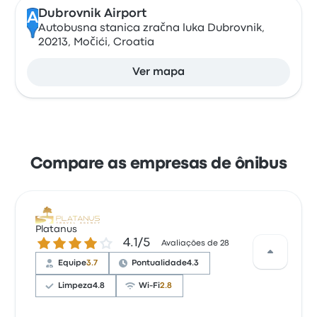
Dubrovnik Airport
A
Autobusna stanica zračna luka Dubrovnik,
20213, Močići, Croatia
Ver mapa
Compare as empresas de ônibus
Platanus
4.1 de 5 estrelas
4.1/5
Avaliações de 28
Equipe
3.7
Pontualidade
4.3
Limpeza
4.8
Wi-Fi
2.8