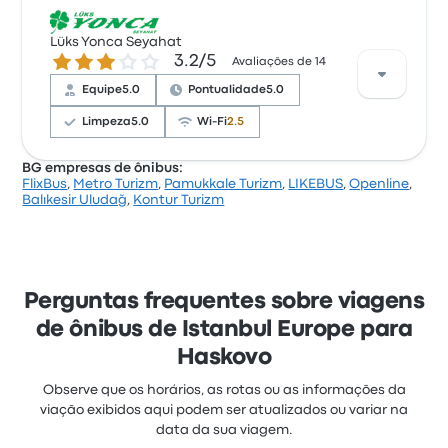
Com base em 497 avaliações, a empresa tem 3.9
estrelas no Busbud. Os viajantes ficaram satisfeitos
Lüks Yonca Seyahat
3.2 de 5 estrelas
3.2/5
principalmente com a limpeza e o acesso às
Avaliações de 14
passagens, mas reclamaram muito de as tomadas
Equipe
5.0
Pontualidade
5.0
elétricas. As passagens de Infobus nesta viagem
custam a partir de R$ 171
Limpeza
5.0
Wi-Fi
2.5
BG empresas de ônibus:
FlixBus
,
Metro Turizm
,
Pamukkale Turizm
,
LIKEBUS
,
Openline
,
Com base em 14 avaliações, a empresa tem 3.2
Balıkesir Uludağ
,
Kontur Turizm
estrelas no Busbud. Os viajantes ficaram satisfeitos
principalmente com a equipe e a pontualidade, mas
reclamaram muito de o Wi‑Fi. As passagens de Lüks
Yonca Seyahat nesta viagem custam a partir de
R$ 159
Perguntas frequentes sobre viagens
de ônibus de Istanbul Europe para
Haskovo
Observe que os horários, as rotas ou as informações da
viação exibidos aqui podem ser atualizados ou variar na
data da sua viagem.