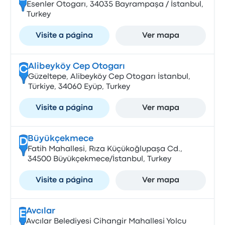
Esenler Otogarı, 34035 Bayrampaşa / İstanbul,
Turkey
Visite a página
Ver mapa
Alibeyköy Cep Otogarı
C
Güzeltepe, Alibeyköy Cep Otogarı İstanbul,
Türkiye, 34060 Eyüp, Turkey
Visite a página
Ver mapa
Büyükçekmece
D
Fatih Mahallesi, Rıza Küçükoğlupaşa Cd.,
34500 Büyükçekmece/İstanbul, Turkey
Visite a página
Ver mapa
Avcılar
E
Avcılar Belediyesi Cihangir Mahallesi Yolcu