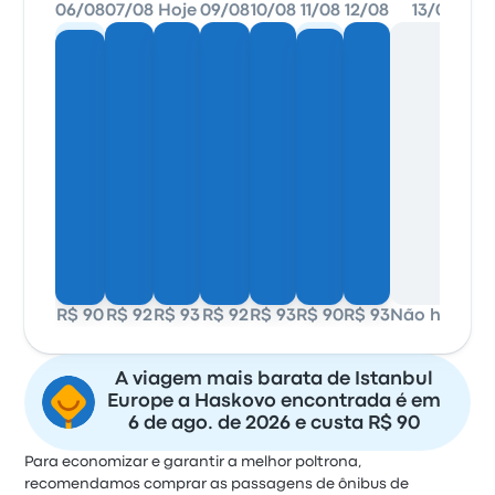
06/08
07/08
Hoje
09/08
10/08
11/08
12/08
13/08
R$ 90
R$ 92
R$ 93
R$ 92
R$ 93
R$ 90
R$ 93
Não há dados
A viagem mais barata de Istanbul
Europe a Haskovo encontrada é em
6 de ago. de 2026 e custa R$ 90
Para economizar e garantir a melhor poltrona,
recomendamos comprar as passagens de ônibus de