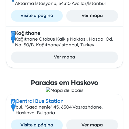
Aktarma İstasyonu, 34310 Avcılar/İstanbul
Visite a página
Ver mapa
Kağıthane
F
Kağıthane Otobüs Kalkış Noktası, Hasdal Cd.
No: 50/B, Kağıthane/Istanbul, Turkey
Ver mapa
Paradas em Haskovo
Central Bus Station
A
bul. "Saedinenie" 45, 6304 Vazrazhdane,
Haskovo, Bulgaria
Visite a página
Ver mapa