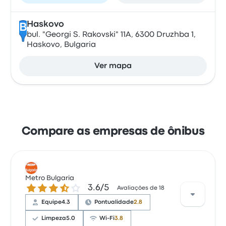
Haskovo
B
bul. "Georgi S. Rakovski" 11А, 6300 Druzhba 1,
Haskovo, Bulgaria
Ver mapa
Compare as empresas de ônibus
Metro Bulgaria
3.6 de 5 estrelas
3.6/5
Avaliações de 18
Equipe
4.3
Pontualidade
2.8
Limpeza
5.0
Wi-Fi
3.8