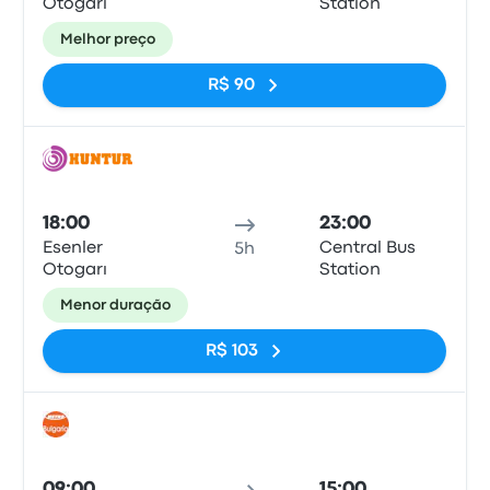
Otogarı
Station
Melhor preço
R$ 90
Ônib
18:00
23:00
Esenler
Central Bus
5h
Otogarı
Station
Menor duração
R$ 103
Ônib
09:00
15:00