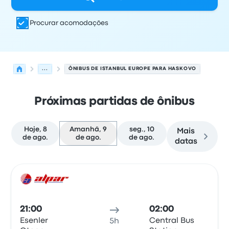
Procurar acomodações
...
ÔNIBUS DE ISTANBUL EUROPE PARA HASKOVO
Próximas partidas de ônibus
Hoje, 8
Amanhã, 9
seg., 10
Mais
de ago.
de ago.
de ago.
datas
As próximas partidas de Istanbul Europe para Haskovo 
Operado por
Tipo de veículo
Horário de partida
Local de
Ônib
21:00
02:00
Esenler
Central Bus
5h