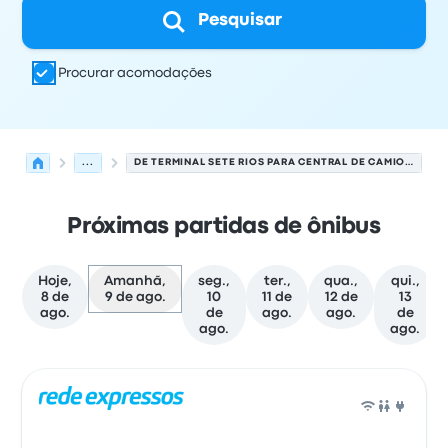
Pesquisar
Procurar acomodações
...
DE TERMINAL SETE RIOS PARA CENTRAL DE CAMIONAGEM - BRAGA
Próximas partidas de ônibus
Hoje,
Amanhã,
seg.,
ter.,
qua.,
qui.,
8 de
9 de ago.
10
11 de
12 de
13
ago.
de
ago.
ago.
de
ago.
ago.
As próximas partidas de Lisboa para Braga em 9 de ag
Operado por
Tipo de veículo
Horário de partida
Local de
Ônib