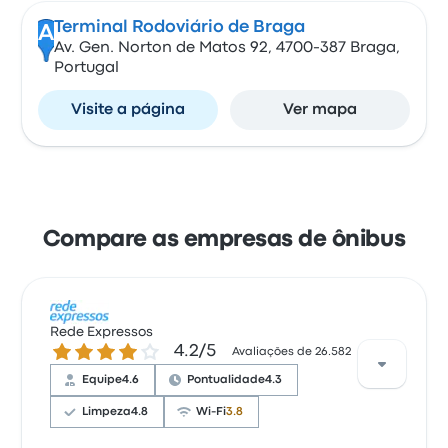
Terminal Rodoviário de Braga
A
Av. Gen. Norton de Matos 92, 4700-387 Braga,
Portugal
Visite a página
Ver mapa
Compare as empresas de ônibus
Rede Expressos
4.2 de 5 estrelas
4.2/5
Avaliações de 26.582
Equipe
4.6
Pontualidade
4.3
Limpeza
4.8
Wi-Fi
3.8