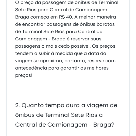
O preço da passagem de ônibus de Terminal
5.0 de 5 estrelas
Sete Rios para Central de Camionagem -
João Pedro G.
5 de março de 2025
Braga começa em R$ 40. A melhor maneira
de encontrar passagens de ônibus baratas
de Terminal Sete Rios para Central de
Tive dois problemas: primeiro, na estação Oriente
Camionagem - Braga é reservar suas
fiquei procurando um ônibus da Renex. Segundo, o
passagens o mais cedo possível. Os preços
bilhete indicava uma plataforma inexistente (51).
Todavia, correu tudo bem apesar do atraso.
tendem a subir à medida que a data da
4.0 de 5 estrelas
viagem se aproxima, portanto, reserve com
Jairo A.
antecedência para garantir os melhores
11 de junho de 2024
preços!
Ficou a minha carteira com todos os pertences
pessoais Passado em nome de Domingos José Fogo
Lopes
Quanto tempo dura a viagem de
1.0 de 5 estrelas
Domingos Jose Fogo Lopes L.
ônibus de Terminal Sete Rios a
31 de dezembro de 2023
Central de Camionagem - Braga?