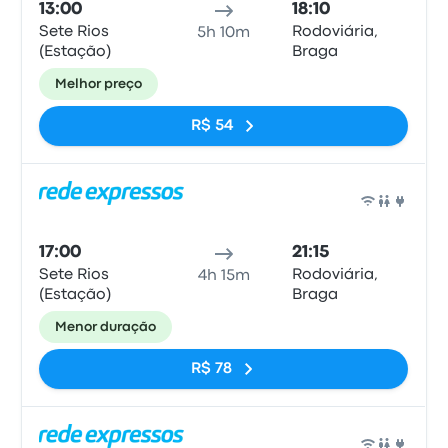
13:00
18:10
Sete Rios
Rodoviária,
5h 10m
(Estação)
Braga
Melhor preço
R$ 54
Ônib
17:00
21:15
Sete Rios
Rodoviária,
4h 15m
(Estação)
Braga
Menor duração
R$ 78