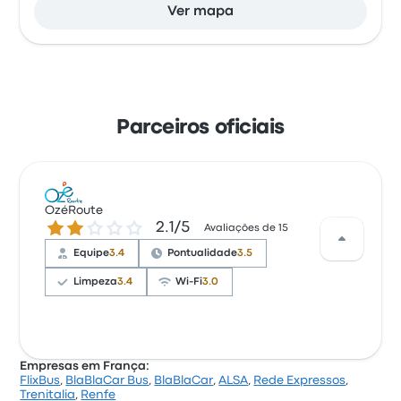
Ver mapa
Parceiros oficiais
OzéRoute
2.1 de 5 estrelas
2.1/5
Avaliações de 15
Equipe
3.4
Pontualidade
3.5
Limpeza
3.4
Wi-Fi
3.0
Empresas em França:
FlixBus
,
BlaBlaCar Bus
,
BlaBlaCar
,
ALSA
,
Rede Expressos
,
Trenitalia
,
Renfe