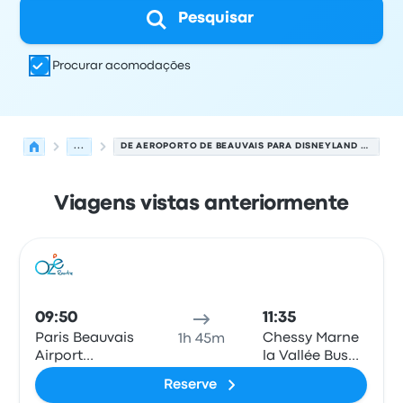
Pesquisar
Procurar acomodações
...
DE AEROPORTO DE BEAUVAIS PARA DISNEYLAND PARIS
Viagens vistas anteriormente
As próximas partidas de Beauvais para Chessy em 6 de
Operado por
Tipo de veículo
Horário de partida
Local de
Ônib
09:50
11:35
Paris Beauvais
Chessy Marne
1h 45m
Airport
la Vallée Bus
Terminal 1
Station
Reserve
(Disneyland)