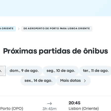
A ORIENTE
DE AEROPORTO DE PORTO PARA LISBOA ORIENTE
Próximas partidas de ônibus
.
dom., 9 de ago.
seg., 10 de ago.
ter., 11 de ago.
sex., 14 de ago.
Mais datas
8 de agosto
Local de partida
Duração da viagem
Horário de chegada
Lo
20:45
 Porto (OPO)
Lisbon (Oriente)
3h 45m