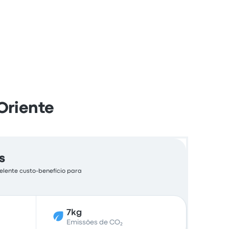
Oriente
s
elente custo-benefício para
7kg
Emissões de CO₂