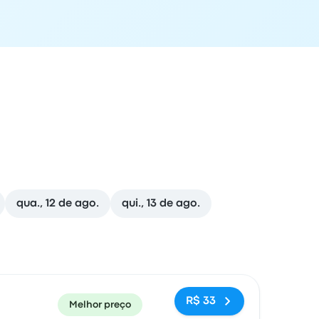
qua., 12 de ago.
qui., 13 de ago.
cal de chegada
Recomendado
Preço e link para reserva
R$ 33
Melhor preço