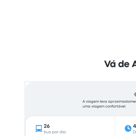
Vá de 
A viagem leva aproximadamente
uma viagem confortável.
26
4
bus por dia
D