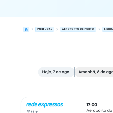
PORTUGAL
AEROPORTO DE PORTO
LISBO
Hoje, 7 de ago.
Amanhã, 8 de ago
As próximas partidas de Porto para Lisboa em 
Operado por
Tipo de veículo
Horário de partida
17:00
Aeroporto do