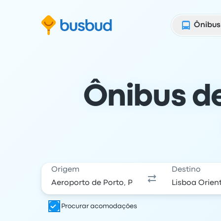
para o formulário de busca
Ir para o conteúdo
Ir para o rodapé
Ônibus
Ônibus de
Origem
Destino
Procurar acomodações