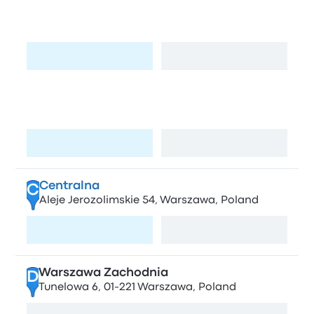
A
Aeroporto de Varsóvia
Visite a página
Ver mapa
Zachodnia
B
Aleje Jerozolimskie 144, Warszawa, Poland
Visite a página
Ver mapa
Centralna
C
Aleje Jerozolimskie 54, Warszawa, Poland
Visite a página
Ver mapa
Warszawa Zachodnia
D
Tunelowa 6, 01-221 Warszawa, Poland