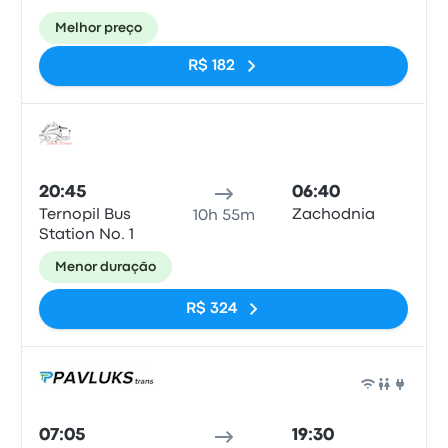
Melhor preço
R$ 182
Ônib
20:45
06:40
Ternopil Bus
Zachodnia
10h 55m
Station No. 1
Menor duração
R$ 324
Ônib
07:05
19:30