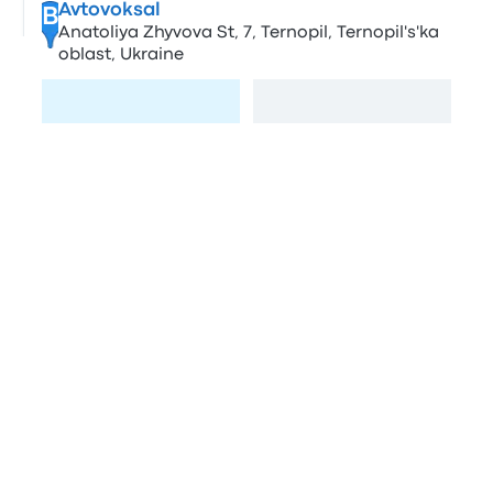
Avtovoksal
B
Anatoliya Zhyvova St, 7, Ternopil, Ternopil's'ka
oblast, Ukraine
Visite a página
Ver mapa
Paradas em Varsóvia