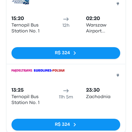
Ônib
15:20
02:20
Ternopil Bus
Warszaw
12h
Station No. 1
Airport
Chopina,
Sem tags
ul.Żwirki i
Wigury 1
R$ 324
Ônib
13:25
23:30
Ternopil Bus
Zachodnia
11h 5m
Station No. 1
Sem tags
R$ 324