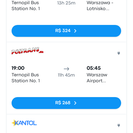
Ternopil Bus
Warszawa -
13h 25m
Station No. 1
Lotnisko
Okęcie
Sem tags
R$ 324
Ônib
19:00
05:45
Ternopil Bus
Warszaw
11h 45m
Station No. 1
Airport
Chopina,
Sem tags
ul.Żwirki i
Wigury 1
R$ 268
Ônib