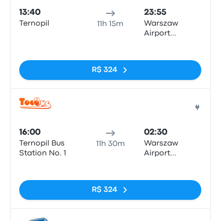
13:40
23:55
Ternopil
Warszaw
11h 15m
Airport
Chopina,
Sem tags
ul.Żwirki i
Wigury 1
R$ 324
Ônib
16:00
02:30
Ternopil Bus
Warszaw
11h 30m
Station No. 1
Airport
Chopina,
Sem tags
ul.Żwirki i
Wigury 1
R$ 324