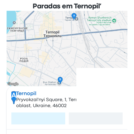
Paradas em Ternopil’
Ternopil
A
Pryvokzal'nyi Square, 1, Ternopil, Ternopil's'ka
oblast, Ukraine, 46002
Visite a página
Ver mapa