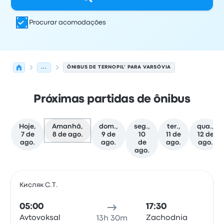
Procurar acomodações
...
ÔNIBUS DE TERNOPIL’ PARA VARSÓVIA
Próximas partidas de ônibus
Hoje,
Amanhã,
dom.,
seg.,
ter.,
qua.,
7 de
8 de ago.
9 de
10
11 de
12 de
ago.
ago.
de
ago.
ago.
ago.
As próximas partidas de Ternopil’ para Varsóvia em 8 d
Operado por
Tipo de veículo
Horário de partida
Local de
Кисляк С.Т.
Ônib
05:00
17:30
Avtovoksal
Zachodnia
13h 30m