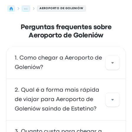
...
AEROPORTO DE GOLENIÓW
Perguntas frequentes sobre
Aeroporto de Goleniów
Como chegar a Aeroporto de
Goleniów?
Você pode pegar o ônibus, que dá acesso
Qual é a forma mais rápida
direto ao aeroporto. Você também pode
de viajar para Aeroporto de
pegar um táxi ou usar um serviço de
Goleniów saindo de Estetino?
compartilhamento de corridas.
O meio mais rápido de ir e voltar de
Quanto custa para chegar a