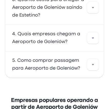
Aeroporto de Goleniów é de ônibus - um
Aeroporto de Goleniów saindo
transporte conveniente para os terminais do
de Estetino?
aeroporto. Os ônibus são baratos, confiáveis
e têm poltronas confortáveis, sendo a opção
preferida de muitos viajantes.
No geral, a passagem entre Aeroporto de
Quais empresas chegam a
Goleniów e Estetino custa cerca de R$ 52. A
Aeroporto de Goleniów?
viagem é oferecida por Follow me! e leva
cerca de 50m. Os preços variam dependendo
do meio de transporte, do horário e da
Você pode viajar com Follow me! para
Como comprar passagem
temporada.
chegar a Aeroporto de Goleniów. A empresa
para Aeroporto de Goleniów?
oferece 10 viagens diárias; os primeiros
ônibus saem às 07:30, e os últimos ônibus
saem às 21:35.
Reserve suas passagens online com a
Busbud. Aproveite a facilidade de pagar com
os principais cartões de crédito, como
Empresas populares operando a
Mastercard, Visa, Amex e outros, bem como
partir de Aeroporto de Goleniów