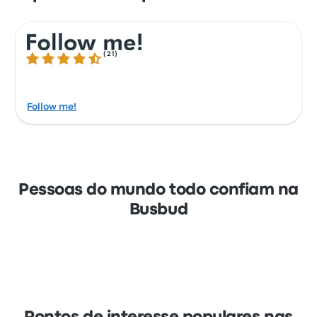
com serviços como Apple Pay e Google Pay.
(
21
)
4.7 de 5 estrelas
Follow me!
Pessoas do mundo todo confiam na
Busbud