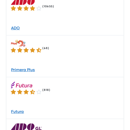
(
10655
)
4.2 de 5 estrelas
ADO
(
68
)
4.3 de 5 estrelas
Primera Plus
(
818
)
3.4 de 5 estrelas
Futura