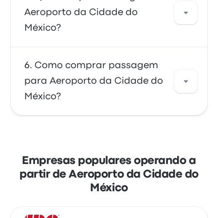
Cidade do México e Guadalajara custa cerca
Aeroporto da Cidade do
de R$ 591. A viagem é oferecida por ETN e
México?
Primera Plus e leva cerca de 14h 14m. Os
preços variam dependendo do meio de
transporte, do horário e da temporada.
Para chegar a Aeroporto da Cidade do
Como comprar passagem
México, você pode viajar com ADO, Primera
para Aeroporto da Cidade do
Plus ou Futura. As empresas oferecem 525
México?
viagens diárias; os primeiros ônibus saem às
00:20, e os últimos ônibus saem às 23:59.
Reserve suas passagens online com a
Busbud. Aproveite a facilidade de pagar com
os principais cartões de crédito, como
Empresas populares operando a
Mastercard, Visa, Amex e outros, bem como
partir de Aeroporto da Cidade do
com serviços como Apple Pay e Google Pay.
México