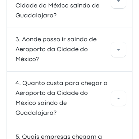
pegar um táxi ou usar um serviço de
Cidade do México saindo de
compartilhamento de corridas.
Guadalajara?
O meio mais rápido de ir e voltar de
Aonde posso ir saindo de
Aeroporto da Cidade do México é de ônibus -
Aeroporto da Cidade do
um transporte conveniente para os terminais
México?
do aeroporto. Os ônibus são baratos,
confiáveis e têm poltronas confortáveis,
sendo a opção preferida de muitos viajantes.
De Aeroporto da Cidade do México, você
Quanto custa para chegar a
pode viajar para vários destinos. As
Aeroporto da Cidade do
principais opções são Puebla, Terminal
México saindo de
Central de Autobuses del Norte e Terminal de
Autobuses de Pasajeros de Oriente. Use
Guadalajara?
nossa ferramenta de busca para encontrar
os melhores preços e horários para sua
viagem.
No geral, a passagem entre Aeroporto da
Quais empresas chegam a