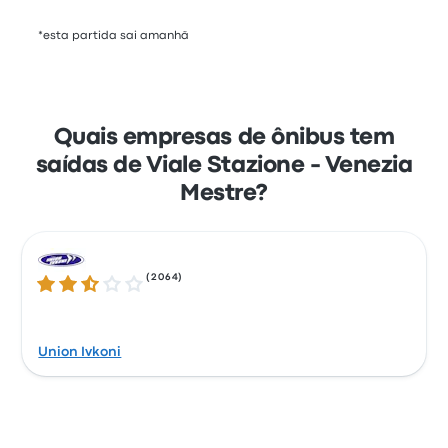
*esta partida sai amanhã
Quais empresas de ônibus tem
saídas de Viale Stazione - Venezia
Mestre?
(
2064
)
2.7 de 5 estrelas
Union Ivkoni