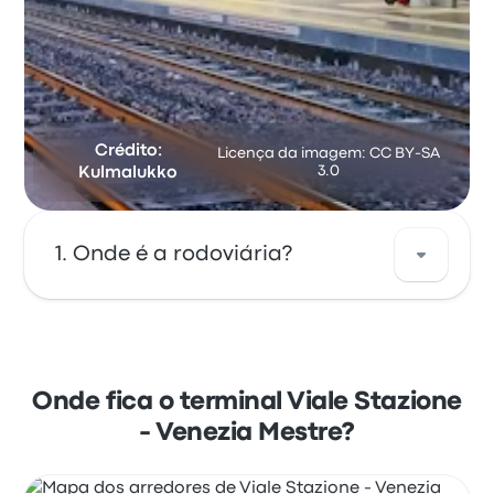
Crédito:
Licença da imagem: CC BY-SA
3.0
Kulmalukko
Onde é a rodoviária?
O endereço da Viale Stazione - Venezia
Mestre é Viale Stazione 6 30171 Venezia Italy.
Veja a localização desta parada de ônibus
Onde fica o terminal Viale Stazione
em Veneza no mapa.
- Venezia Mestre?