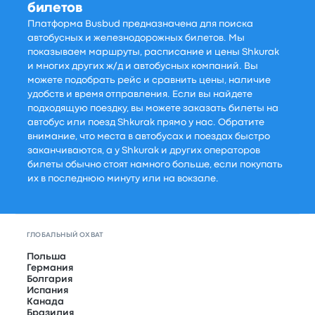
билетов
Платформа Busbud предназначена для поиска
автобусных и железнодорожных билетов. Мы
показываем маршруты, расписание и цены Shkurak
и многих других ж/д и автобусных компаний. Вы
можете подобрать рейс и сравнить цены, наличие
удобств и время отправления. Если вы найдете
подходящую поездку, вы можете заказать билеты на
автобус или поезд Shkurak прямо у нас. Обратите
внимание, что места в автобусах и поездах быстро
заканчиваются, а у Shkurak и других операторов
билеты обычно стоят намного больше, если покупать
их в последнюю минуту или на вокзале.
ГЛОБАЛЬНЫЙ ОХВАТ
Польша
Германия
Болгария
Испания
Канада
Бразилия