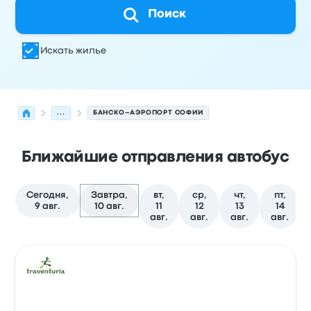
Поиск
Искать жилье
...
БАНСКО–АЭРОПОРТ СОФИИ
Ближайшие отправления автобус
Сегодня,
Завтра,
вт,
ср,
чт,
пт,
9 авг.
10 авг.
11
12
13
14
авг.
авг.
авг.
авг.
Следующие отправления из Банско в София на 10 авг
Оператор
Тип транспортного средства
Время отправ
Авто