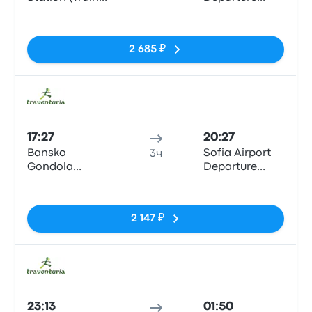
Station)
Terminal 1
Нет тегов
2 685 ₽
Авто
17:27
20:27
Bansko
Sofia Airport
3ч
Gondola
Departure
(Traventuria
Terminal 1
Нет тегов
Ski)
2 147 ₽
Авто
23:13
01:50