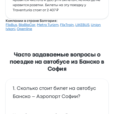
нравится чистота и доступ к билетам, но иногда не
нравится розетки. Билеты на эту поездку у
Traventuria стоят от 2 407 ₽
Компании в стране Болгария:
FlixBus
,
BlaBlaCar
,
Metro Turizm
,
FlixTrain
,
LIKEBUS
,
Union
Ivkoni
,
Openline
Часто задаваемые вопросы о
поездке на автобусе из Банско в
София
Сколько стоит билет на автобус
Банско – Аэропорт Софии?