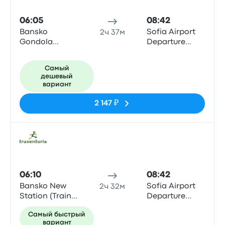
06:05
08:42
Bansko
Sofia Airport
2ч 37м
Gondola
Departure
(Traventuria
Terminal 1
Ski)
Самый
дешевый
вариант
2 147 ₽
Авто
06:10
08:42
Bansko New
Sofia Airport
2ч 32м
Station (Train
Departure
Station)
Terminal 1
Самый быстрый
вариант