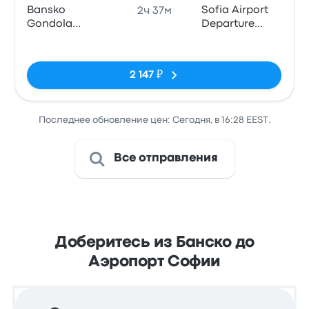
Bansko
Sofia Airport
2ч 37м
Gondola
Departure
(Traventuria
Terminal 1
Нет тегов
Ski)
2 147 ₽
Последнее обновление цен: Сегодня, в 16:28 EEST.
Все отправления
Доберитесь из Банско до
Аэропорт Софии