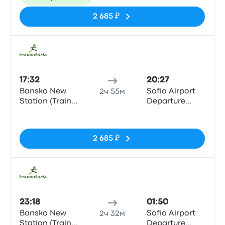
2 685 ₽
Авто
17:32
20:27
Bansko New
Sofia Airport
2ч 55м
Station (Train
Departure
Station)
Terminal 1
Нет тегов
2 685 ₽
Авто
23:18
01:50
Bansko New
Sofia Airport
2ч 32м
Station (Train
Departure