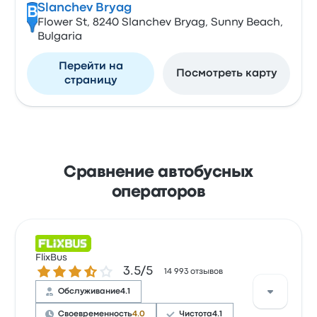
Slanchev Bryag
B
Flower St, 8240 Slanchev Bryag, Sunny Beach,
Bulgaria
Перейти на
Посмотреть карту
страницу
Сравнение автобусных
операторов
FlixBus
Количество звезд: 3.5 из 5
3.5/5
14 993 отзывов
Обслуживание
4.1
Своевременность
4.0
Чистота
4.1