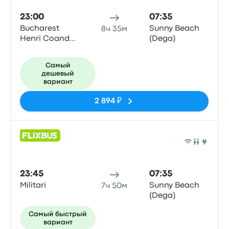
23:00
07:35
Bucharest
Sunny Beach
8ч 35м
Henri Coanda
(Dega)
Airport
Самый
дешевый
вариант
2 894 ₽
Авто
23:45
07:35
Militari
Sunny Beach
7ч 50м
(Dega)
Самый быстрый
вариант