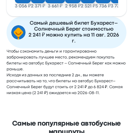
3 056 ₽
2 371 ₽
3 661 ₽
2 958 ₽
2 521 ₽
5 736 ₽
3 737 ₽
2 2
Самый дешевый билет Бухарест–
Солнечный Берег стоимостью
2 241 ₽ можно купить на 11 авг. 2026
г.
Чтобы сэкономить деньги и гарантированно
забронировать лучшее место, рекомендуем покупать
билеты на автобус Бухарест – Солнечный Берег как можно
раньше.
Исходя из данных за последние 2 дн., вы можете
рассчитывать на то, что билеты на автобус Бухарест–
Солнечный Берег будут стоить от 2 241 ₽ до 6 824 ₽. Самая
низкая цена (2 241 ₽) ожидается на 2026-08-11.
Самые популярные автобусные
маршруты