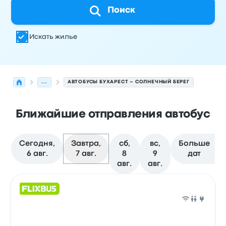
Поиск
Искать жилье
...
АВТОБУСЫ БУХАРЕСТ – СОЛНЕЧНЫЙ БЕРЕГ
Ближайшие отправления автобус
Сегодня,
Завтра,
сб,
вс,
Больше
6 авг.
7 авг.
8
9
дат
авг.
авг.
Следующие отправления из Бухарест в Солнечный Бер
Оператор
Тип транспортного средства
Время отправ
Авто