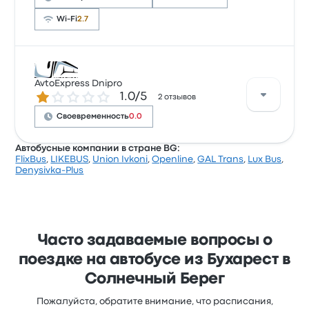
Wi-Fi
2.7
Рейтинг компании на Busbud: 3.5 (всего оценок:
14993). Больше всего путешественникам нравится
AvtoExpress Dnipro
Количество звезд: 1.0 из 5
1.0/5
доступ к билетам и температура, но часто не
2 отзывов
нравится Wi-Fi. Билеты на эту поездку у FlixBus
Своевременность
0.0
стоят от 2 213 ₽
Автобусные компании в стране BG:
FlixBus
,
LIKEBUS
,
Union Ivkoni
,
Openline
,
GAL Trans
,
Lux Bus
,
Средняя оценка AvtoExpress Dnipro за эту поездку:
Denysivka-Plus
1 (получено отзывов: 2). Билеты на поездку по
этому маршруту у AvtoExpress Dnipro стоят от
4 306 ₽, средняя продолжительность поездки — 7 ч
55 мин..
Часто задаваемые вопросы о
поездке на автобусе из Бухарест в
Солнечный Берег
Пожалуйста, обратите внимание, что расписания,