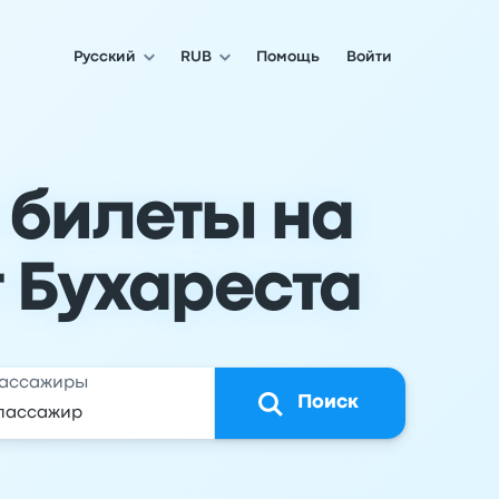
Русский
RUB
Помощь
Войти
 билеты на
т Бухареста
ассажиры
Поиск