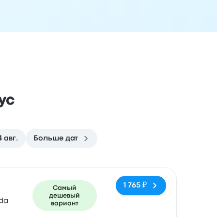
ус
4 авг.
Больше дат
ездки
Время прибытия
Место прибытия
Рекомендуемое
1 765 ₽
Самый
дешевый
da
вариант