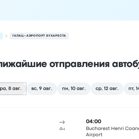
А
ГАЛАЦ–АЭРОПОРТ БУХАРЕСТА
лижайшие отправления автоб
ра, 8 авг.
вс, 9 авг.
пн, 10 авг.
ср, 12 авг.
пт, 1
на 8 августа
 отправления
Место отправления
Продолжительность по
04:00
Bucharest Henri Coan
4ч
Airport