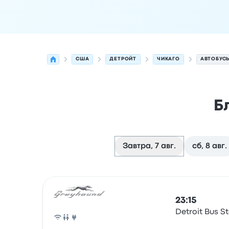
США
ДЕТРОЙТ
ЧИКАГО
АВТОБУСЫ
Б
Завтра, 7 авг.
сб, 8 авг.
Следующие отправления из Детройт в Чикаго 
Оператор
Тип транспортного средства
Время
23:15
Detroit Bus S
Автобус