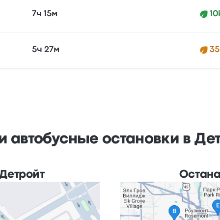
7ч 15м
10
5ч 27м
35
и автобусные остановки в Дет
 Детройт
Остана