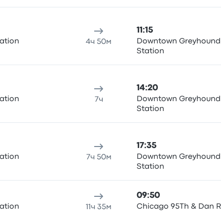
11:15
tation
Downtown Greyhound
4ч 50м
Station
14:20
tation
Downtown Greyhound
7ч
Station
17:35
tation
Downtown Greyhound
7ч 50м
Station
09:50
tation
Chicago 95Th & Dan 
11ч 35м