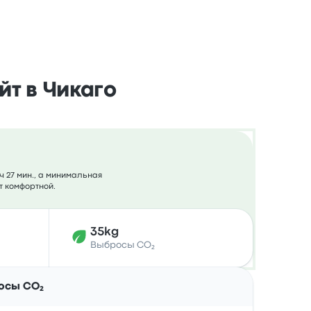
йт в Чикаго
ч 27 мин., а минимальная
т комфортной.
35kg
Выбросы CO₂
Действия
осы CO₂