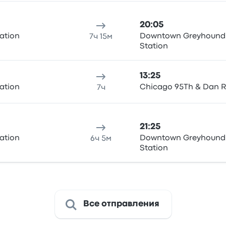
20:05
tation
Downtown Greyhound
7ч 15м
Station
13:25
tation
Chicago 95Th & Dan 
7ч
21:25
tation
Downtown Greyhound
6ч 5м
Station
Все отправления