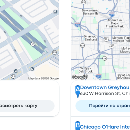
Downtown Greyhoun
A
630 W Harrison St, Chi
осмотреть карту
Перейти на стра
B
Chicago O'Hare Inte