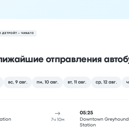
 ДЕТРОЙТ – ЧИКАГО
лижайшие отправления автоб
вс, 9 авг.
пн, 10 авг.
вт, 11 авг.
ср, 12 авг.
ч
на 7 августа
 отправления
Место отправления
Продолжительность по
05:25
tation
Downtown Greyhound
7ч 10м
Station