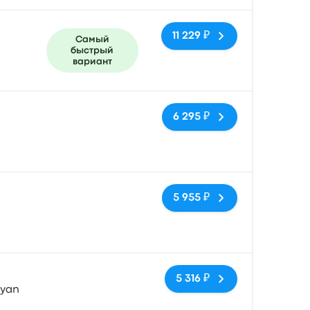
11 229 ₽
Самый
быстрый
вариант
Нет тегов
6 295 ₽
Нет тегов
5 955 ₽
Нет тегов
5 316 ₽
Ryan