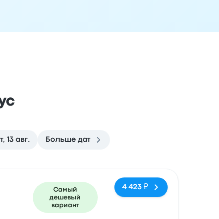
ус
т, 13 авг.
Больше дат
ездки
Время прибытия
Место прибытия
Рекомендуемое
4 423 ₽
Самый
дешевый
вариант