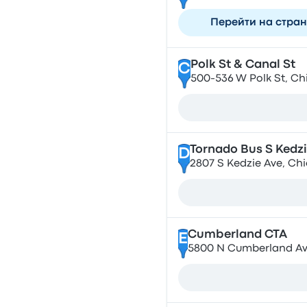
Перейти на стра
Polk St & Canal St
C
500-536 W Polk St, Ch
Tornado Bus S Kedzi
D
2807 S Kedzie Ave, Chi
Cumberland CTA
E
5800 N Cumberland Ave