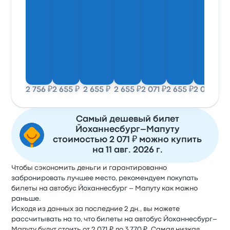
2 756 ₽
2 655 ₽
2 655 ₽
2 655 ₽
2 071 ₽
2 655 ₽
2 071 ₽
2 
Самый дешевый билет
Йоханнесбург–Мапуту
стоимостью 2 071 ₽ можно купить
на 11 авг. 2026 г.
Чтобы сэкономить деньги и гарантированно
забронировать лучшее место, рекомендуем покупать
билеты на автобус Йоханнесбург – Мапуту как можно
раньше.
Исходя из данных за последние 2 дн., вы можете
рассчитывать на то, что билеты на автобус Йоханнесбург–
Мапуту будут стоить от 2 071 ₽ до 3 770 ₽. Самая низкая