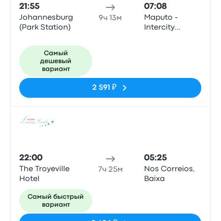
21:55
07:08
Johannesburg
Maputo -
9ч 13м
(Park Station)
Intercity
Xpress Office,
25 De
Самый
Setembro
дешевый
вариант
2 591 ₽
Авто
22:00
05:25
The Troyeville
Nos Correios,
7ч 25м
Hotel
Baixa
Самый быстрый
вариант