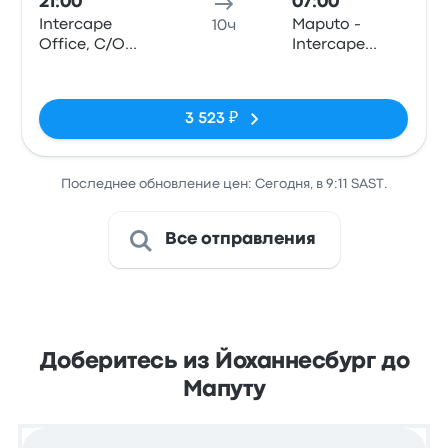
21:00
07:00
Intercape
Maputo -
10ч
Office, C/O
Intercape
Rissik and
Office, 25 De
Нет тегов
Wolmarans
Setembro no.
Street
1129 r/c
3 523 ₽
(Johannesburg
Station)
Последнее обновление цен: Сегодня, в 9:11 SAST.
Все отправления
Доберитесь из Йоханнесбург до
Мапуту