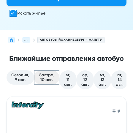
Искать жилье
...
АВТОБУСЫ ЙОХАННЕСБУРГ – МАПУТУ
Ближайшие отправления автобус
Сегодня,
Завтра,
вт,
ср,
чт,
пт,
9 авг.
10 авг.
11
12
13
14
авг.
авг.
авг.
авг.
Следующие отправления из Йоханнесбург в Мапуту на
Оператор
Тип транспортного средства
Время отправ
Авто