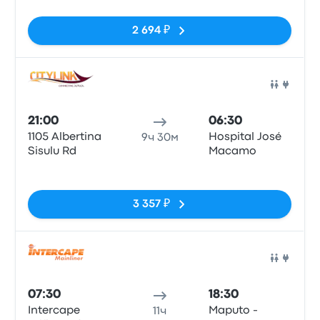
Maputo
2 694 ₽
Авто
21:00
06:30
1105 Albertina
Hospital José
9ч 30м
Sisulu Rd
Macamo
Нет тегов
3 357 ₽
Авто
07:30
18:30
Intercape
Maputo -
11ч