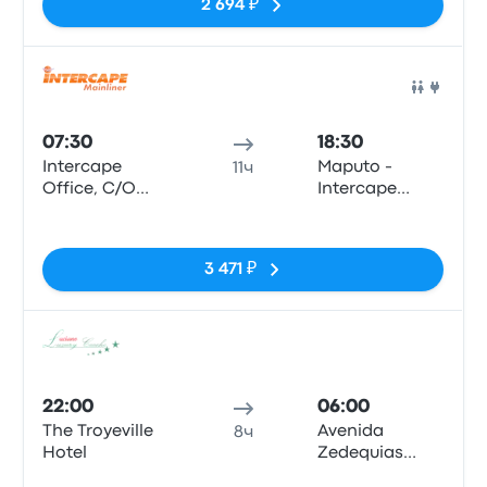
2 694 ₽
Авто
07:30
18:30
Intercape
Maputo -
11ч
Office, C/O
Intercape
Rissik and
Office, 25 De
Нет тегов
Wolmarans
Setembro no.
Street
1129 r/c
3 471 ₽
(Johannesburg
Station)
Авто
22:00
06:00
The Troyeville
Avenida
8ч
Hotel
Zedequias
Manganhela,
Нет тегов