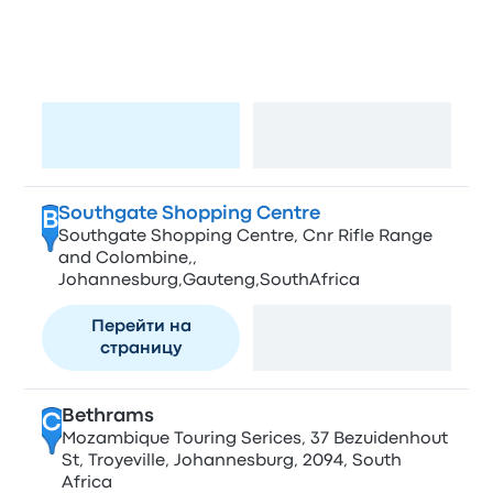
Аэропорт имени О. Р. Тамбо
A
Йоханнесбург
Перейти на
Посмотреть карту
страницу
Southgate Shopping Centre
B
Southgate Shopping Centre, Cnr Rifle Range
and Colombine,,
Johannesburg,Gauteng,SouthAfrica
Перейти на
Посмотреть карту
страницу
Bethrams
C
Mozambique Touring Serices, 37 Bezuidenhout
St, Troyeville, Johannesburg, 2094, South
Africa