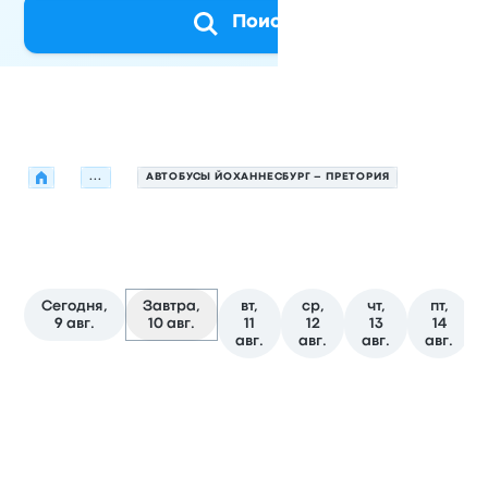
Поиск
Искать жилье
...
АВТОБУСЫ ЙОХАННЕСБУРГ – ПРЕТОРИЯ
Ближайшие отправления автобус
Сегодня,
Завтра,
вт,
ср,
чт,
пт,
9 авг.
10 авг.
11
12
13
14
авг.
авг.
авг.
авг.
Следующие отправления из Йоханнесбург в Претория 
Оператор
Тип транспортного средства
Время отправ
Авто