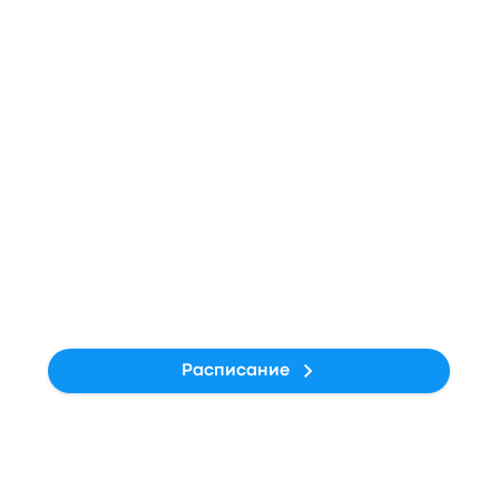
1kg
Выбросы CO₂
Автобус
Средняя цена
396 ₽ - 8 759 ₽
Средняя продолжительность
1ч 5м
Выбросы CO₂
1kg CO₂e
Расписание
Шаттл
Средняя цена