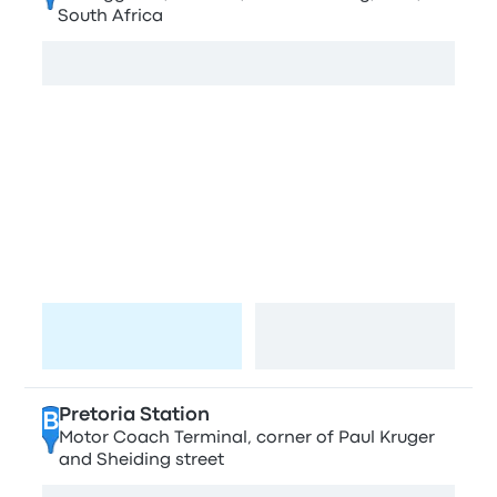
South Africa
Посмотреть карту
Останавливается в г. Претория
Pretoria Station
A
Office 4, Pretoria Station, 180 Scheiding St,
Pretoria Central, Pretoria, 0002, South Africa
Перейти на
Посмотреть карту
страницу
Pretoria Station
B
Motor Coach Terminal, corner of Paul Kruger
and Sheiding street