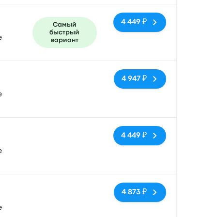
4 449 ₽
Самый
быстрый
e
вариант
Нет тегов
4 947 ₽
e
Нет тегов
4 449 ₽
e
Нет тегов
4 873 ₽
e