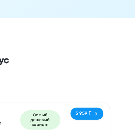
ус
ездки
Время прибытия
Место прибытия
Рекомендуемое
3 959 ₽
Самый
дешевый
e
вариант