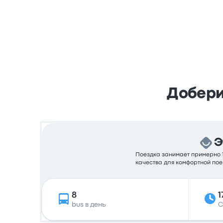
Добери
Э
Поездка занимает примерно 17
качества для комфортной пое
8
1
bus в день
С