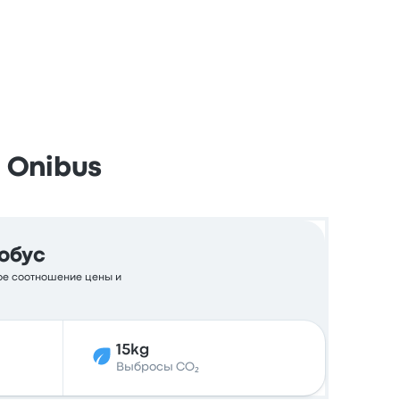
 Onibus
обус
ное соотношение цены и
15kg
Выбросы CO₂