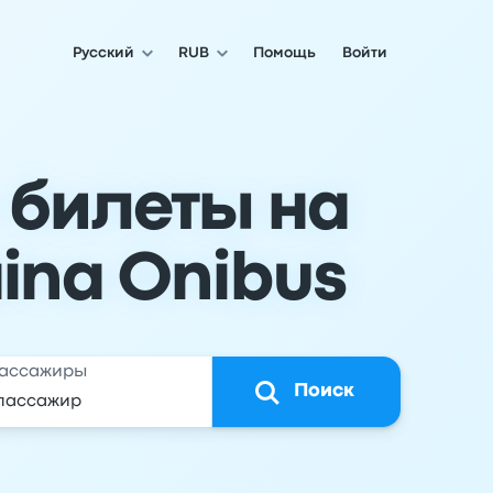
Русский
RUB
Помощь
Войти
 билеты на
ina Onibus
ассажиры
Поиск