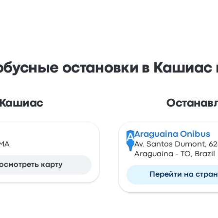
обусные остановки в Кашиас 
. Кашиас
Останавл
Araguaina Onibus
A
 MA
Av. Santos Dumont, 62
Araguaína - TO, Brazil
осмотреть карту
Перейти на стра