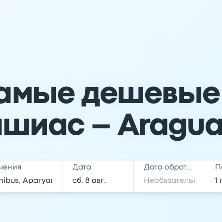
амые дешевые
ашиас – Aragua
чения
Дата
Дата обратной поездки
П