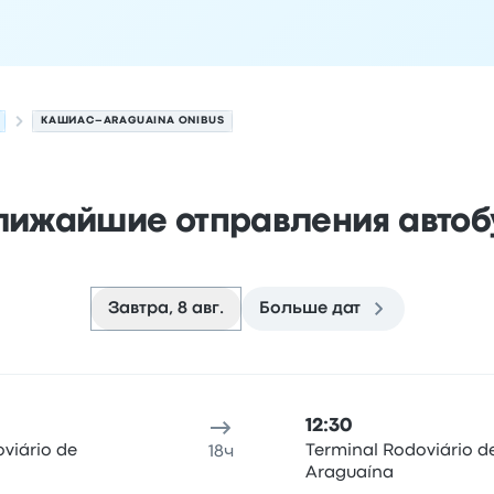
КАШИАС–ARAGUAINA ONIBUS
лижайшие отправления автоб
Завтра, 8 авг.
Больше дат
на на 8 августа
 отправления
Место отправления
Продолжительность по
12:30
viário de
Terminal Rodoviário d
18ч
Araguaína