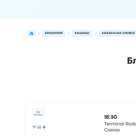
БРАЗИЛИЯ
КАШИАС
ARAGUAINA ONIBUS
Б
Следующие отправления из Кашиас в Арагуаи
Оператор
Тип транспортного средства
Время
18:30
Terminal Rodo
Caxias
Автобус