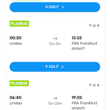
4 058 ₽
Авто
00:20
13:25
Lindau
FRA Frankfurt
13ч 5м
airport
Нет тегов
9 326 ₽
Авто
06:40
19:05
Lindau
FRA Frankfurt
12ч 25м
airport