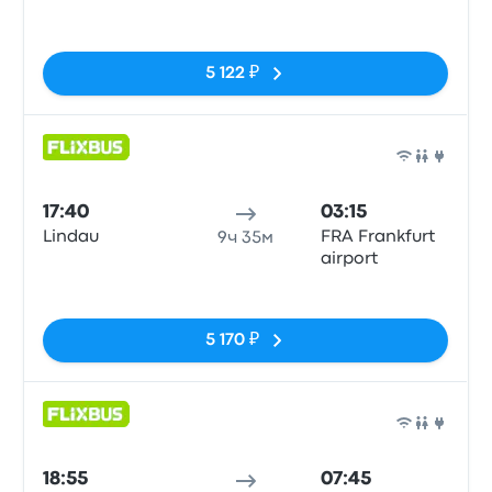
Нет тегов
5 122 ₽
Авто
17:40
03:15
Lindau
FRA Frankfurt
9ч 35м
airport
Нет тегов
5 170 ₽
Авто
18:55
07:45