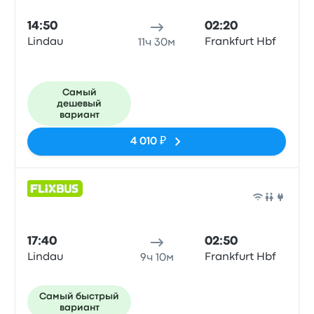
14:50
02:20
Lindau
Frankfurt Hbf
11ч 30м
Самый
дешевый
вариант
4 010 ₽
Авто
17:40
02:50
Lindau
Frankfurt Hbf
9ч 10м
Самый быстрый
вариант