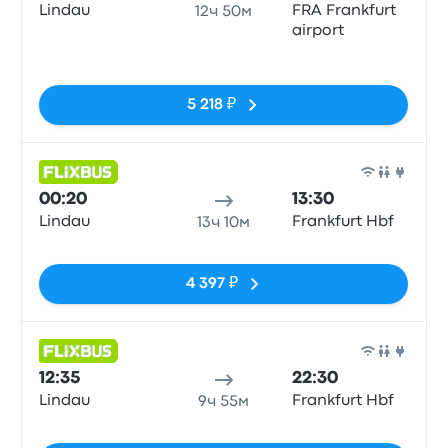
Lindau
FRA Frankfurt
12ч 50м
airport
Нет тегов
5 218 ₽
Авто
00:20
13:30
Lindau
Frankfurt Hbf
13ч 10м
Нет тегов
4 397 ₽
Авто
12:35
22:30
Lindau
Frankfurt Hbf
9ч 55м
Нет тегов