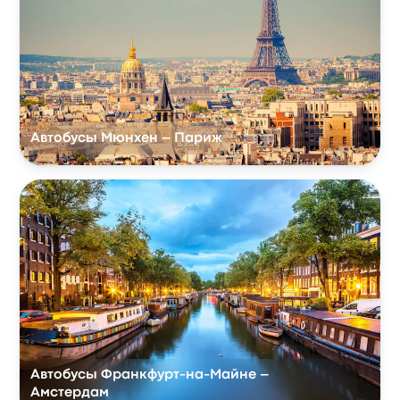
Автобусы Мюнхен – Париж
Автобусы Франкфурт-на-Майне –
Амстердам