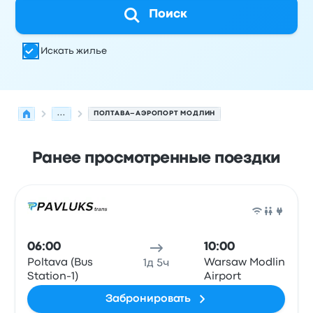
Поиск
Искать жилье
...
ПОЛТАВА–АЭРОПОРТ МОДЛИН
Ранее просмотренные поездки
Следующие отправления из Полтава в Новы-Двур-Маз
Оператор
Тип транспортного средства
Время отправ
Авто
06:00
10:00
Poltava (Bus
Warsaw Modlin
1д 5ч
Station-1)
Airport
Забронировать