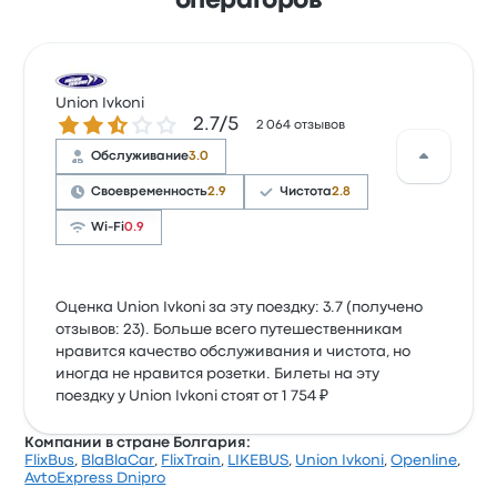
операторов
Union Ivkoni
Количество звезд: 2.7 из 5
2.7/5
2 064 отзывов
Обслуживание
3.0
Своевременность
2.9
Чистота
2.8
Wi-Fi
0.9
Оценка Union Ivkoni за эту поездку: 3.7 (получено
отзывов: 23). Больше всего путешественникам
нравится качество обслуживания и чистота, но
иногда не нравится розетки. Билеты на эту
поездку у Union Ivkoni стоят от 1 754 ₽
Компании в стране Болгария:
FlixBus
,
BlaBlaCar
,
FlixTrain
,
LIKEBUS
,
Union Ivkoni
,
Openline
,
AvtoExpress Dnipro