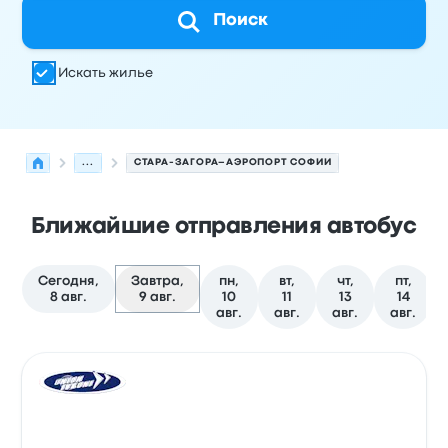
Поиск
Искать жилье
...
СТАРА-ЗАГОРА–АЭРОПОРТ СОФИИ
Ближайшие отправления автобус
Сегодня,
Завтра,
пн,
вт,
чт,
пт,
8 авг.
9 авг.
10
11
13
14
авг.
авг.
авг.
авг.
Следующие отправления из Стара-Загора в София на
Оператор
Тип транспортного средства
Время отправ
Авто