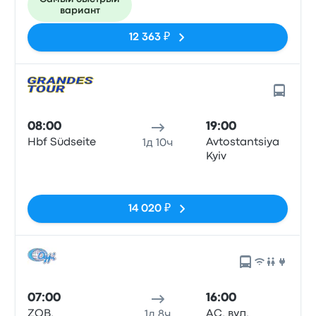
вариант
12 363 ₽
08:00
19:00
Hbf Südseite
Avtostantsiya
1д 10ч
Kyiv
Нет тегов
14 020 ₽
07:00
16:00
ZOB,
АС, вул.
1д 8ч