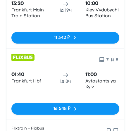
13:20
10:00
Frankfurt Main
Kiev Vydubychi
1д 19ч
Train Station
Bus Station
Нет тегов
11 342 ₽
01:40
11:00
Frankfurt Hbf
Avtostantsiya
1д 8ч
Kyiv
Нет тегов
16 548 ₽
Flixtrain + Flixbus