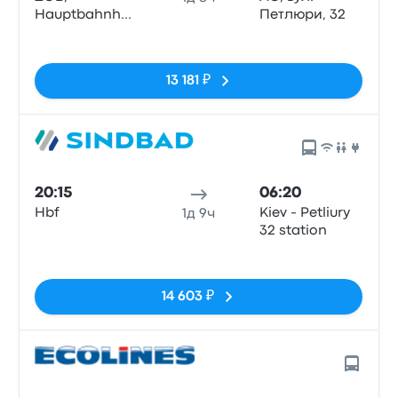
Hauptbahnhof
Петлюри, 32
(60329)
Нет тегов
13 181 ₽
20:15
06:20
Hbf
Kiev - Petliury
1д 9ч
32 station
Нет тегов
14 603 ₽