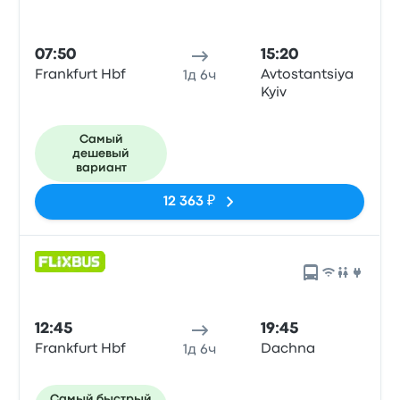
07:50
15:20
Frankfurt Hbf
Avtostantsiya
1д 6ч
Kyiv
Самый
дешевый
вариант
12 363 ₽
12:45
19:45
Frankfurt Hbf
Dachna
1д 6ч
Самый быстрый