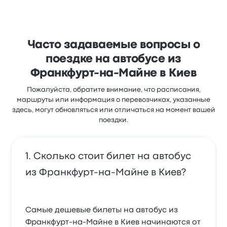
отправления ежедневно, а минимальная
стоимость билета — 9 034 ₽. Самая быстрая
поездка занимает около 1 день, 9 ч 30 мин.. Musil
Tour доставит вас в пункт назначения за
небольшую цену!
Часто задаваемые вопросы о
поездке на автобусе из
Франкфурт-на-Майне в Киев
Пожалуйста, обратите внимание, что расписания,
маршруты или информация о перевозчиках, указанные
здесь, могут обновляться или отличаться на момент вашей
поездки.
Сколько стоит билет на автобус
из Франкфурт-на-Майне в Киев?
Самые дешевые билеты на автобус из
Франкфурт-на-Майне в Киев начинаются от