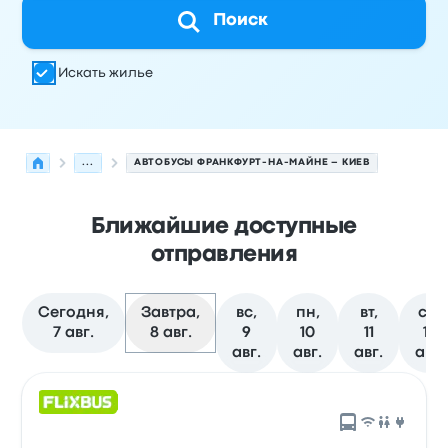
Поиск
Искать жилье
...
АВТОБУСЫ ФРАНКФУРТ-НА-МАЙНЕ – КИЕВ
Ближайшие доступные
отправления
Сегодня,
Завтра,
вс,
пн,
вт,
ср,
7 авг.
8 авг.
9
10
11
12
авг.
авг.
авг.
авг.
Следующие отправления из Франкфурт-на-Майне в Ки
Оператор
Тип транспортного средства
Время отправ