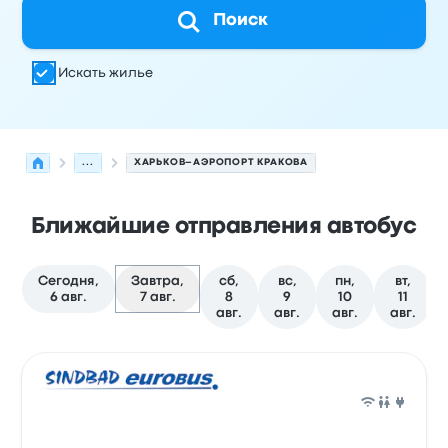
Поиск
Искать жилье
...
ХАРЬКОВ–АЭРОПОРТ КРАКОВА
Ближайшие отправления автобус
Сегодня,
Завтра,
сб,
вс,
пн,
вт,
6 авг.
7 авг.
8
9
10
11
авг.
авг.
авг.
авг.
Следующие отправления из Харьков в Krakow на 7 ав
Оператор
Тип транспортного средства
Время отправ
Авто