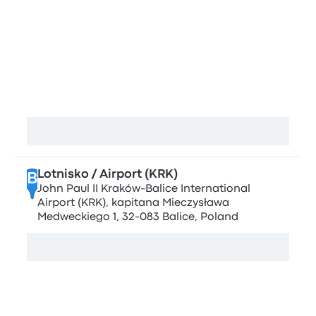
Останавливается в г. Krakow
Krakow Airport (KRK)
A
Kapitana Mieczysława Medweckiego 3, 32-083
Balice, Poland
Посмотреть карту
Lotnisko / Airport (KRK)
B
John Paul II Kraków-Balice International
Airport (KRK), kapitana Mieczysława
Medweckiego 1, 32-083 Balice, Poland
Посмотреть карту