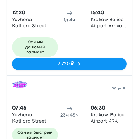
12:20
15:40
Yevhena
Krakow Balice
1д 4ч
Kotliara Street
Airport Arrivals
Terminal
Самый
дешевый
вариант
7 720 ₽
Авто
07:45
06:30
Yevhena
Krakow-Balice
23ч 45м
Kotliara Street
Airport KRK
Самый быстрый
вариант