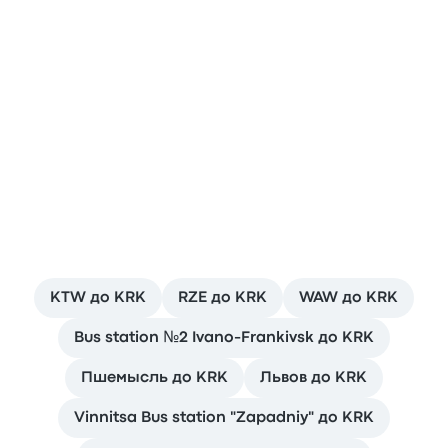
Автобусы Krakow – Катовице
Поездки в Аэропорт Кракова
KTW до KRK
RZE до KRK
WAW до KRK
Bus station №2 Ivano-Frankivsk до KRK
Пшемысль до KRK
Львов до KRK
Vinnitsa Bus station "Zapadniy" до KRK