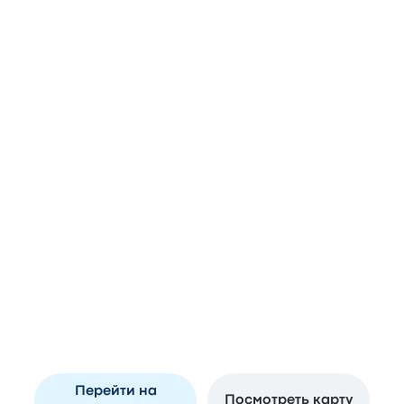
29kg
Выбросы CO₂
Харьков и Аэропорт Кракова:
популярные вокзалы и остановки
Останавливается в г. Харьков
Aerokosmic Bus Station
A
Haharina Ave, 22, Kharkiv, Kharkiv Oblast,
Ukraine
Перейти на
Посмотреть карту