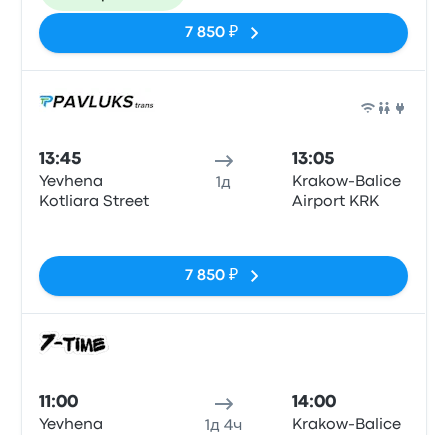
7 850 ₽
Авто
13:45
13:05
Yevhena
Krakow-Balice
1д
Kotliara Street
Airport KRK
Нет тегов
7 850 ₽
Авто
11:00
14:00
Yevhena
Krakow-Balice
1д 4ч
Kotliara Street
Airport KRK