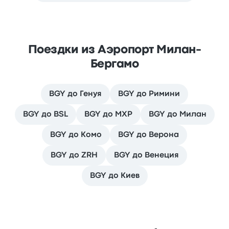
Поездки из Аэропорт Милан-
Бергамо
BGY до Генуя
BGY до Римини
BGY до BSL
BGY до MXP
BGY до Милан
BGY до Комо
BGY до Верона
BGY до ZRH
BGY до Венеция
BGY до Киев