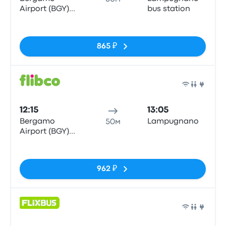
Airport (BGY)
bus station
Bus Station
Нет тегов
865 ₽
Авто
12:15
13:05
Bergamo
Lampugnano
50м
Airport (BGY)
Bus Station
Нет тегов
962 ₽
Авто