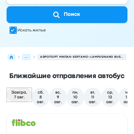
Поиск
Искать жилье
...
АЭРОПОРТ МИЛАН-БЕРГАМО–LAMPUGNANO BUS STATION
Ближайшие отправления автобус
Завтра,
сб,
вс,
пн,
вт,
ср,
чт,
7 авг.
8
9
10
11
12
13
авг.
авг.
авг.
авг.
авг.
авг.
Следующие отправления из Бергамо в Милан на 7 ав
Оператор
Тип транспортного средства
Время отправ