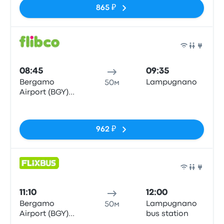
865 ₽
Авто
08:45
09:35
Bergamo
Lampugnano
50м
Airport (BGY)
Bus Station
Нет тегов
962 ₽
Авто
11:10
12:00
Bergamo
Lampugnano
50м
Airport (BGY)
bus station