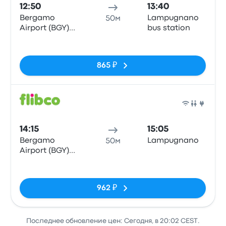
12:50
13:40
Bergamo
Lampugnano
50м
Airport (BGY)
bus station
Bus Station
Нет тегов
865 ₽
Авто
14:15
15:05
Bergamo
Lampugnano
50м
Airport (BGY)
Bus Station
Нет тегов
962 ₽
Последнее обновление цен: Сегодня, в 20:02 CEST.