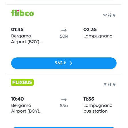
Авто
01:45
02:35
Bergamo
Lampugnano
50м
Airport (BGY)
Bus Station
Нет тегов
962 ₽
Авто
10:40
11:35
Bergamo
Lampugnano
55м
Airport (BGY)
bus station
Bus Station
Нет тегов