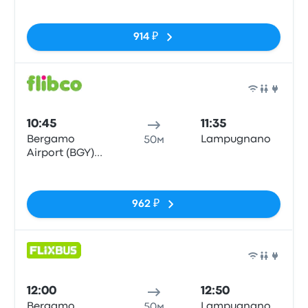
Bus Station
Нет тегов
914 ₽
Авто
10:45
11:35
Bergamo
Lampugnano
50м
Airport (BGY)
Bus Station
Нет тегов
962 ₽
Авто
12:00
12:50
Bergamo
Lampugnano
50м