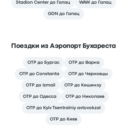
Stadion Center до Галац
WAW до Галац
GDN до Галац
Поездки из Аэропорт Бухареста
OTP до Бургас
OTP до Варна
OTP до Constanta
OTP до Черновцы
OTP до Izmail
OTP до Кишинэу
OTP до Одесса
OTP до Николаев
OTP до Kyiv Tsentralniy avtovokzal
OTP до Киев