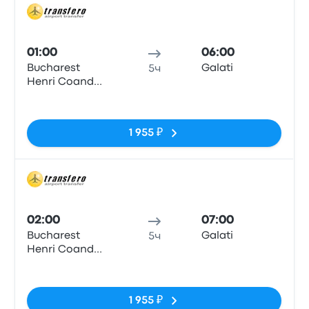
Авто
01:00
06:00
Bucharest
Galati
5ч
Henri Coanda
Airport
Нет тегов
1 955 ₽
Авто
02:00
07:00
Bucharest
Galati
5ч
Henri Coanda
Airport
Нет тегов
1 955 ₽