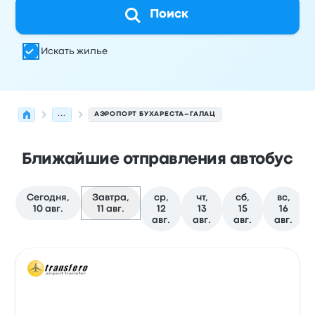
Поиск
Искать жилье
...
АЭРОПОРТ БУХАРЕСТА–ГАЛАЦ
Ближайшие отправления автобус
Сегодня,
Завтра,
ср,
чт,
сб,
вс,
10 авг.
11 авг.
12
13
15
16
авг.
авг.
авг.
авг.
Следующие отправления из Бухарест в Галац на 11 ав
Оператор
Тип транспортного средства
Время отправ
Авто