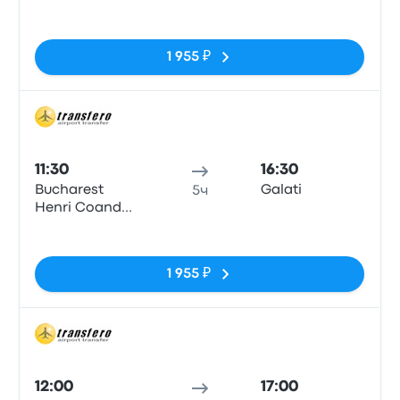
Airport
Нет тегов
1 955 ₽
Авто
11:30
16:30
Bucharest
Galati
5ч
Henri Coanda
Airport
Нет тегов
1 955 ₽
Авто
12:00
17:00