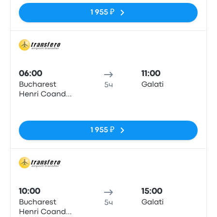
1 955 ₽
Авто
06:00
11:00
Bucharest
Galati
5ч
Henri Coanda
Airport
Нет тегов
1 955 ₽
Авто
10:00
15:00
Bucharest
Galati
5ч
Henri Coanda