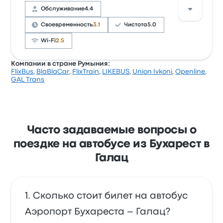
нравится пунктуальность. Билеты на эту поездку у
Обслуживание
4.4
Maks Trans LTD стоят от 2 155 ₽
Своевременность
3.1
Чистота
5.0
Wi-Fi
2.5
Компании в стране Румыния:
FlixBus
,
BlaBlaCar
,
FlixTrain
,
LIKEBUS
,
Union Ivkoni
,
Openline
,
Рейтинг компании на Busbud: 3.5 (всего оценок: 8).
GAL Trans
Больше всего путешественникам нравится
чистота и качество обслуживания, но часто не
нравится Wi-Fi. Билеты на эту поездку у MirTrans-
Express стоят от 2 264 ₽
Часто задаваемые вопросы о
поездке на автобусе из Бухарест в
Галац
Сколько стоит билет на автобус
Аэропорт Бухареста – Галац?