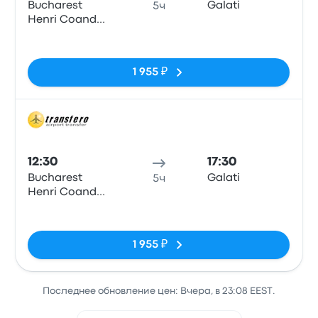
Bucharest
Galati
5ч
Henri Coanda
Airport
Нет тегов
1 955 ₽
Авто
12:30
17:30
Bucharest
Galati
5ч
Henri Coanda
Airport
Нет тегов
1 955 ₽
Последнее обновление цен: Вчера, в 23:08 EEST.