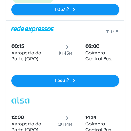
1 057 ₽
Авто
00:15
02:00
Aeroporto do
Coimbra
1ч 45м
Porto (OPO)
Central Bus
Station
Нет тегов
1 363 ₽
Авто
12:00
14:14
Aeroporto do
Coimbra
2ч 14м
Porto (OPO)
Central Bus