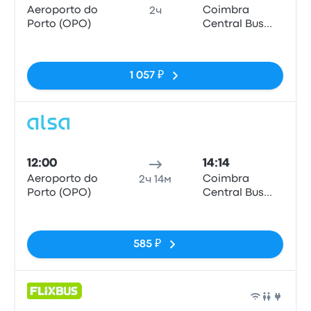
Aeroporto do
Coimbra
2ч
Porto (OPO)
Central Bus
Station
Нет тегов
1 057 ₽
Авто
12:00
14:14
Aeroporto do
Coimbra
2ч 14м
Porto (OPO)
Central Bus
Station
Нет тегов
585 ₽
Авто