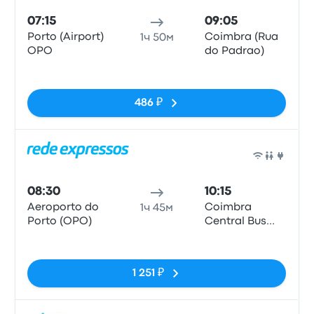
07:15
09:05
Porto (Airport)
Coimbra (Rua
1ч 50м
OPO
do Padrao)
Нет тегов
486 ₽
Авто
08:30
10:15
Aeroporto do
Coimbra
1ч 45м
Porto (OPO)
Central Bus
Station
Нет тегов
1 251 ₽