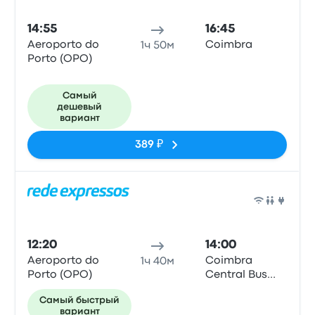
14:55
16:45
Aeroporto do
Coimbra
1ч 50м
Porto (OPO)
Самый
дешевый
вариант
389 ₽
Авто
12:20
14:00
Aeroporto do
Coimbra
1ч 40м
Porto (OPO)
Central Bus
Station
Самый быстрый
вариант