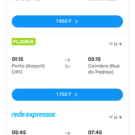
Station
Нет тегов
1 850 ₽
Авто
01:15
03:15
Porto (Airport)
Coimbra (Rua
2ч
OPO
do Padrao)
Нет тегов
1 752 ₽
Авто
05:45
07:45