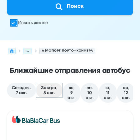
Поиск
Искать жилье
...
АЭРОПОРТ ПОРТО–КОИМБРА
Ближайшие отправления автобус
Сегодня,
Завтра,
вс,
пн,
вт,
ср,
7 авг.
8 авг.
9
10
11
12
авг.
авг.
авг.
авг.
Следующие отправления из Порту в Коимбра на 8 авг
Оператор
Тип транспортного средства
Время отправ
Авто