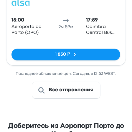
Авто
15:00
17:59
Aeroporto do
Coimbra
2ч 59м
Porto (OPO)
Central Bus
Station
Нет тегов
1 850 ₽
Последнее обновление цен: Сегодня, в 12:53 WEST.
Все отправления
Доберитесь из Аэропорт Порто до