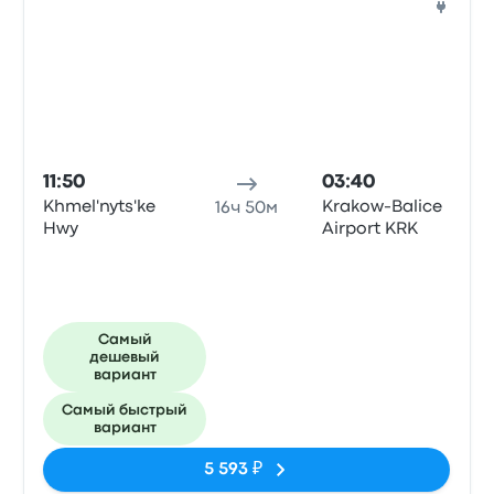
Авто
11:50
03:40
Khmel'nyts'ke
Krakow-Balice
16ч 50м
Hwy
Airport KRK
Самый
дешевый
вариант
Самый быстрый
вариант
5 593 ₽