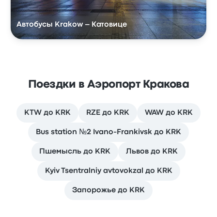
Автобусы Krakow – Катовице
Поездки в Аэропорт Кракова
KTW до KRK
RZE до KRK
WAW до KRK
Bus station №2 Ivano-Frankivsk до KRK
Пшемысль до KRK
Львов до KRK
Kyiv Tsentralniy avtovokzal до KRK
Запорожье до KRK