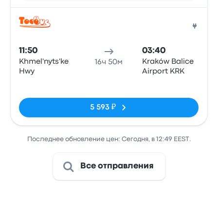
Авто
11:50
03:40
Khmel'nyts'ke
Kraków Balice
16ч 50м
Hwy
Airport KRK
Нет тегов
5 593 ₽
Последнее обновление цен: Сегодня, в 12:49 EEST.
Все отправления