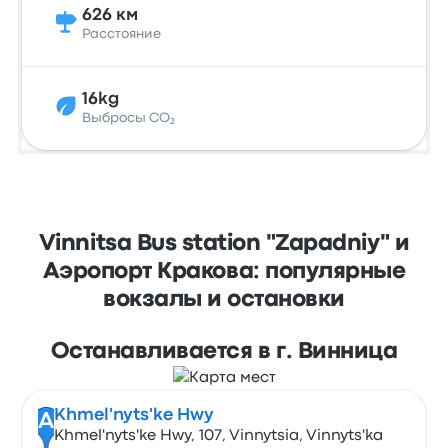
626 км
Расстояние
16kg
Выбросы CO₂
Vinnitsa Bus station "Zapadniy" и
Аэропорт Кракова: популярные
вокзалы и остановки
Останавливается в г. Винница
Khmel'nyts'ke Hwy
A
Khmel'nyts'ke Hwy, 107, Vinnytsia, Vinnyts'ka