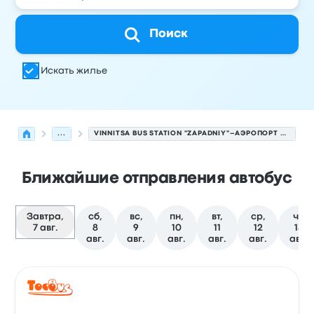
Поиск
Искать жилье
...
VINNITSA BUS STATION "ZAPADNIY"–АЭРОПОРТ КРАКОВА
Ближайшие отправления автобус
Завтра,
сб,
вс,
пн,
вт,
ср,
чт,
7 авг.
8
9
10
11
12
13
авг.
авг.
авг.
авг.
авг.
авг.
Следующие отправления из Винница в Krakow на 7 ав
Оператор
Тип транспортного средства
Время отправ