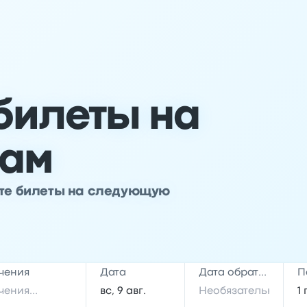
билеты на
уам
йте билеты на следующую
чения
Дата
Дата обратной поездки
П