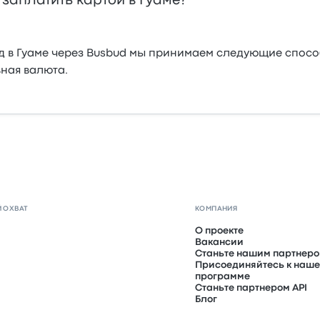
заплатить картой в Гуаме?
зд в Гуаме через Busbud мы принимаем следующие спосо
вная валюта.
 ОХВАТ
КОМПАНИЯ
О проекте
Вакансии
Станьте нашим партнер
Присоединяйтесь к наше
программе
Станьте партнером API
Блог