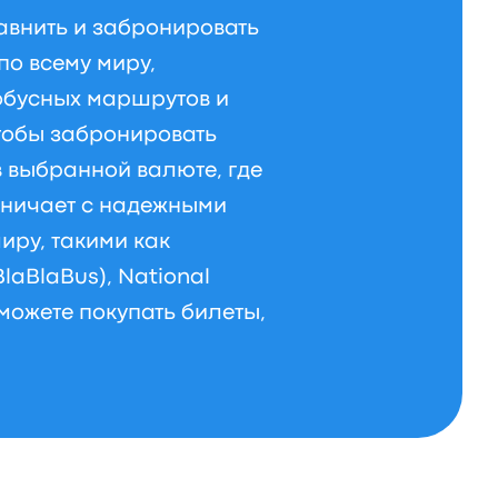
авнить и забронировать
по всему миру,
обусных маршрутов и
тобы забронировать
в выбранной валюте, где
дничает с надежными
иру, такими как
BlaBlaBus), National
 можете покупать билеты,