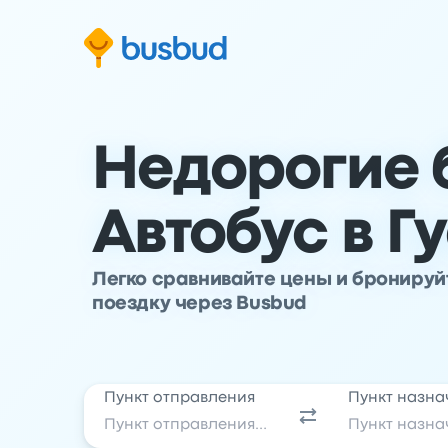
ти к основной информации
ти к нижнему колонтитулу
ерейти к форме поиска
Недорогие 
Автобус в Г
Легко сравнивайте цены и брониру
поездку через Busbud
Пункт отправления
Пункт назна