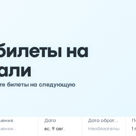
билеты на
Мали
йте билеты на следующую
чения
Дата
Дата обратной поездки
П