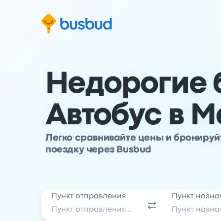
ти к основной информации
ти к нижнему колонтитулу
ерейти к форме поиска
Недорогие 
Автобус в 
Легко сравнивайте цены и брониру
поездку через Busbud
Пункт отправления
Пункт назна