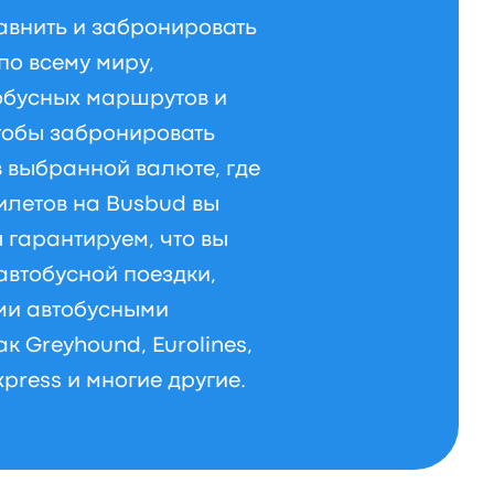
авнить и забронировать
по всему миру,
обусных маршрутов и
тобы забронировать
в выбранной валюте, где
илетов на Busbud вы
 гарантируем, что вы
автобусной поездки,
ми автобусными
к Greyhound, Eurolines,
xpress и многие другие.