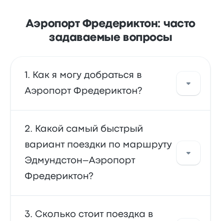
Аэропорт Фредериктон: часто
задаваемые вопросы
Как я могу добраться в
Аэропорт Фредериктон?
автобус — основной вид транспорта,
Какой самый быстрый
который довезет вас прямо в аэропорт.
вариант поездки по маршруту
Кроме того, вы можете взять такси или
Эдмундстон–Аэропорт
воспользоваться сервисом райдшеринга.
Фредериктон?
автобус — самый быстрый способ попасть
Сколько стоит поездка в