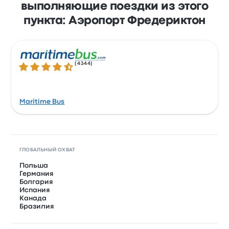
выполняющие поездки из этого
с помощью таких сервисов, как Apple Pay и
пункта: Аэропорт Фредериктон
Google Pay.
(
4344
)
Количество звезд: 4.3 из 5
Maritime Bus
ГЛОБАЛЬНЫЙ ОХВАТ
Польша
Германия
Болгария
Испания
Канада
Бразилия