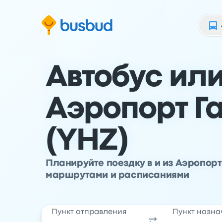
ти к основной информации
ти к нижнему колонтитулу
ерейти к форме поиска
Автобус или
Аэропорт Г
(YHZ)
Планируйте поездку в и из Аэропор
маршрутами и расписаниями
Пункт отправления
Пункт назна