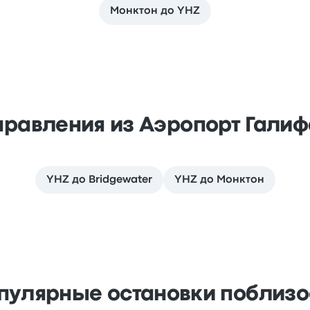
Монктон до YHZ
правления из Аэропорт Галиф
YHZ до Bridgewater
YHZ до Монктон
пулярные остановки поблизо