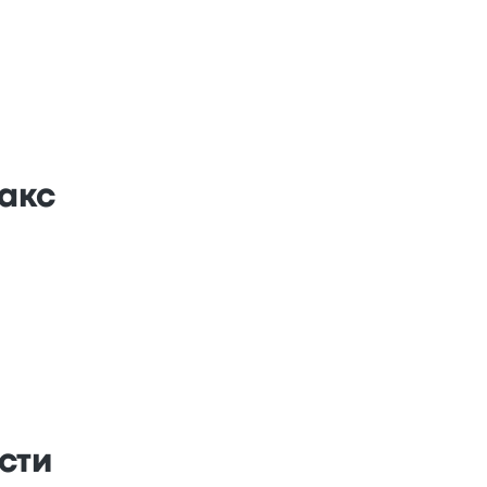
акс
сти