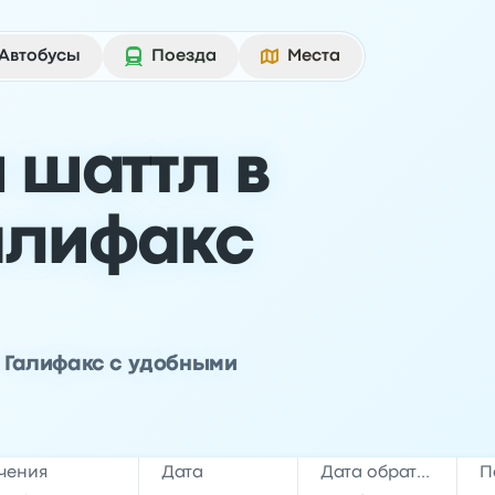
Автобусы
Поезда
Места
 шаттл в
алифакс
т Галифакс с удобными
чения
Дата
Дата обратной поездки
П