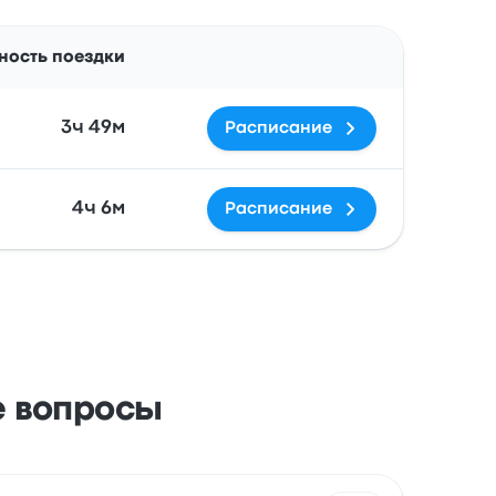
Действия
ность поездки
3ч 49м
Расписание
4ч 6м
Расписание
е вопросы