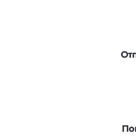
От
По