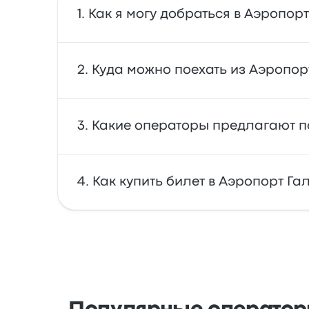
Как я могу добраться в Аэропор
автобус — основной вид транспорта, котор
Куда можно поехать из Аэропор
сервисом райдшеринга.
Из Аэропорт Галифакс вы можете поехать 
Какие операторы предлагают п
инструментом поиска, чтобы найти лучши
Поездки в Аэропорт Галифакс осуществляе
Как купить билет в Аэропорт Га
отправляются в 07:05, а последние автобус 
Легко забронируйте билеты онлайн через 
Visa, Amex и др. или с помощью таких серв