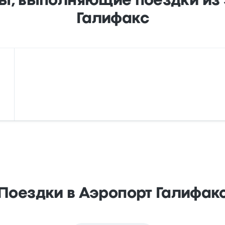
, выполняющие поездки из э
Галифакс
Поездки в Аэропорт Галифак