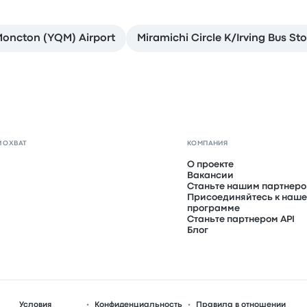
oncton (YQM) Airport
Miramichi Circle K/Irving Bus St
 ОХВАТ
КОМПАНИЯ
О проекте
Вакансии
Станьте нашим партнер
Присоединяйтесь к наше
программе
Станьте партнером API
Блог
Условия
Конфиденциальность
Правила в отношении