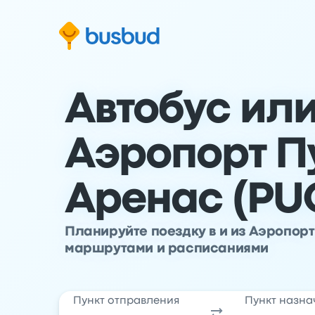
ти к основной информации
ти к нижнему колонтитулу
ерейти к форме поиска
Автобус или
Аэропорт П
Аренас (PU
Планируйте поездку в и из Аэропор
маршрутами и расписаниями
Пункт отправления
Пункт назна