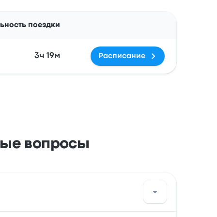
Действия
ьность поездки
3ч 19м
Расписание
мые вопросы