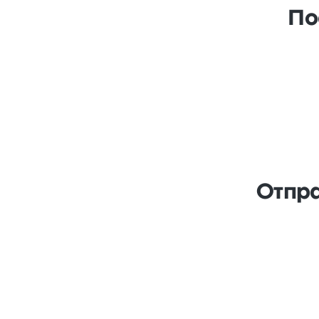
По
Отпра