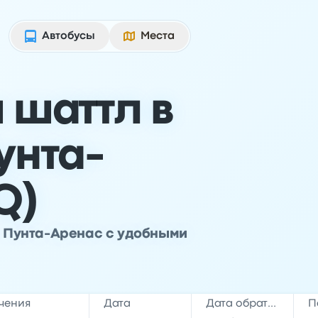
Автобусы
Места
 шаттл в
унта-
Q)
т Пунта-Аренас с удобными
чения
Дата
Дата обратной поездки
П