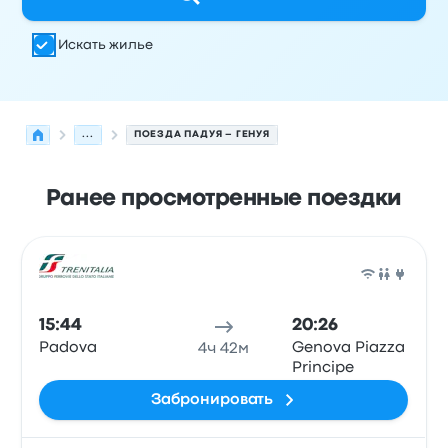
Искать жилье
...
ПОЕЗДА ПАДУЯ – ГЕНУЯ
Ранее просмотренные поездки
Следующие отправления из Падуя в Генуя на 10 авгус
Оператор
Тип транспортного средства
Время отправ
Поез
15:44
20:26
Padova
Genova Piazza
4ч 42м
Principe
Забронировать