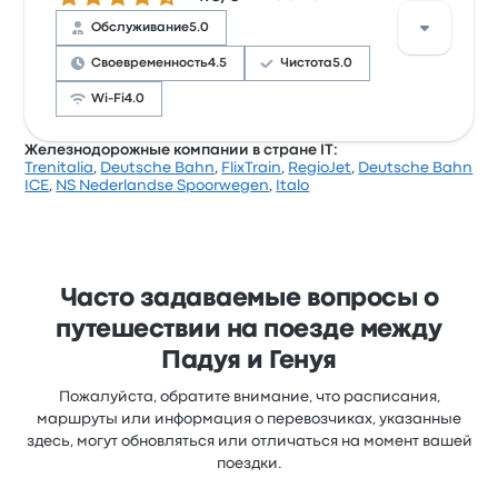
нравится Wi-Fi. Билеты на эту поездку у Trenitalia
Обслуживание
5.0
стоят от 4 821 ₽
Своевременность
4.5
Чистота
5.0
Wi-Fi
4.0
Железнодорожные компании в стране IT:
Trenitalia
,
Deutsche Bahn
,
FlixTrain
,
RegioJet
,
Deutsche Bahn
Рейтинг компании на Busbud: 4.5 (всего оценок:
ICE
,
NS Nederlandse Spoorwegen
,
Italo
27). Больше всего путешественникам нравится
качество обслуживания и места, но часто не
нравится соотношение цены и качества. Билеты
на эту поездку у Italo стоят от 2 977 ₽
Часто задаваемые вопросы о
путешествии на поезде между
Падуя и Генуя
Пожалуйста, обратите внимание, что расписания,
маршруты или информация о перевозчиках, указанные
здесь, могут обновляться или отличаться на момент вашей
поездки.