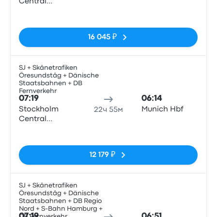
Central
Station
Нет тегов
16 045 ₽
SJ + Skånetrafiken
Öresundståg + Dänische
Поез
Staatsbahnen + DB
Fernverkehr
07:19
06:14
Stockholm
Munich Hbf
22ч 55м
Central
Station
Нет тегов
12 179 ₽
SJ + Skånetrafiken
Öresundståg + Dänische
Поез
Staatsbahnen + DB Regio
Nord + S-Bahn Hamburg +
07:19
06:51
DB Fernverkehr