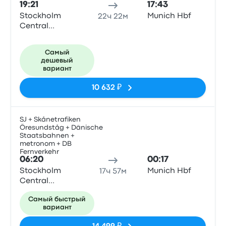
19:21
17:43
Stockholm
Munich Hbf
22ч 22м
Central
Station
Самый
дешевый
вариант
10 632 ₽
SJ + Skånetrafiken
Öresundståg + Dänische
Поез
Staatsbahnen +
metronom + DB
Fernverkehr
06:20
00:17
Stockholm
Munich Hbf
17ч 57м
Central
Station
Самый быстрый
вариант