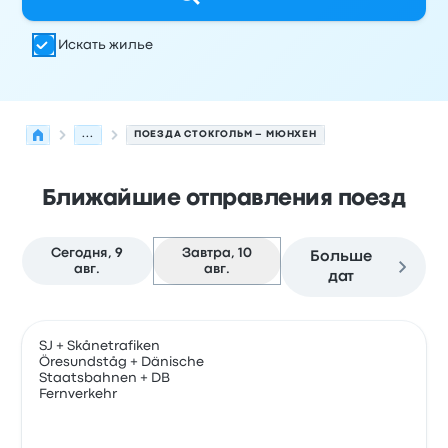
Искать жилье
...
ПОЕЗДА СТОКГОЛЬМ – МЮНХЕН
Ближайшие отправления поезд
Сегодня, 9
Завтра, 10
Больше
авг.
авг.
дат
Следующие отправления из Стокгольм в Мюнхен на 10
Оператор
Тип транспортного средства
Время отправ
SJ + Skånetrafiken
Öresundståg + Dänische
Staatsbahnen + DB
Поез
Fernverkehr