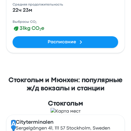
Средняя продолжительность
22ч 23м
Выбросы CO₂
31kg CO₂e
Расписание
Стокгольм и Мюнхен: популярные
ж/д вокзалы и станции
Стокгольм
Cityterminalen
A
Sergelgången 41, 111 57 Stockholm, Sweden