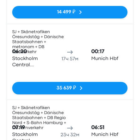
14 499 ₽
SJ + Skånetrafiken
Öresundståg + Dänische
Поез
Staatsbahnen +
metronom + DB
06:20
00:17
Fernverkehr
Stockholm
Munich Hbf
17ч 57м
Central
Station
Нет тегов
35 639 ₽
SJ + Skånetrafiken
Öresundståg + Dänische
Поез
Staatsbahnen + DB Regio
Nord + S-Bahn Hamburg +
07:19
06:51
DB Fernverkehr
Stockholm
Munich Hbf
23ч 32м