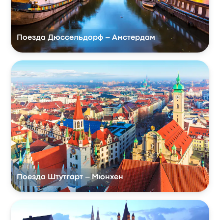
Поезда Дюссельдорф – Амстердам
Поезда Штутгарт – Мюнхен