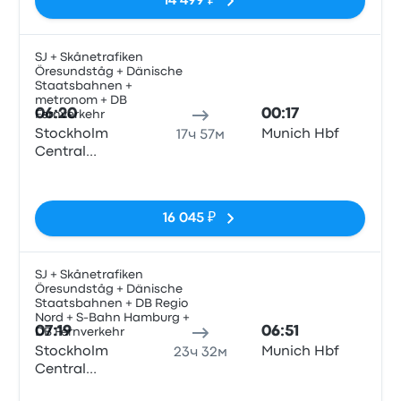
14 499 ₽
SJ + Skånetrafiken
Öresundståg + Dänische
Поез
Staatsbahnen +
metronom + DB
06:20
00:17
Fernverkehr
Stockholm
Munich Hbf
17ч 57м
Central
Station
Нет тегов
16 045 ₽
SJ + Skånetrafiken
Öresundståg + Dänische
Поез
Staatsbahnen + DB Regio
Nord + S-Bahn Hamburg +
07:19
06:51
DB Fernverkehr
Stockholm
Munich Hbf
23ч 32м
Central
Station
Нет тегов