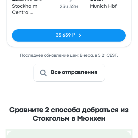
Stockholm
Munich Hbf
23ч 32м
Central
Station
Нет тегов
35 639 ₽
Последнее обновление цен: Вчера, в 5:21 CEST.
Все отправления
Сравните 2 способа добраться из
Стокгольм в Мюнхен