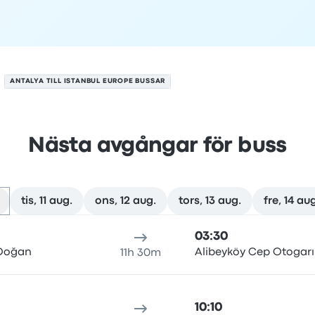
ANTALYA TILL ISTANBUL EUROPE BUSSAR
Nästa avgångar för buss
tis, 11 aug.
ons, 12 aug.
tors, 13 aug.
fre, 14 aug
 den 10 augusti
esans varaktighet
ankomsttid
Ankomstplats
Rekommende
03:30
 Doğan
Alibeyköy Cep Otogarı
11h 30m
10:10