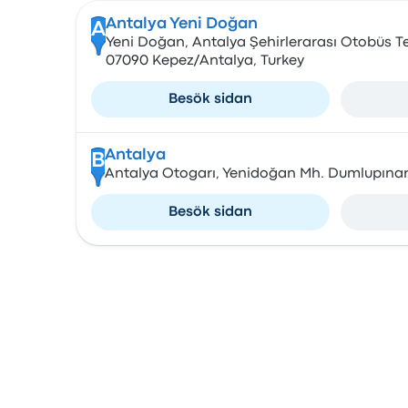
Antalya Yeni Doğan
A
Yeni Doğan, Antalya Şehirlerarası Otobüs Te
07090 Kepez/Antalya, Turkey
Besök sidan
Antalya
B
Antalya Otogarı, Yenidoğan Mh. Dumlupınar 
Besök sidan