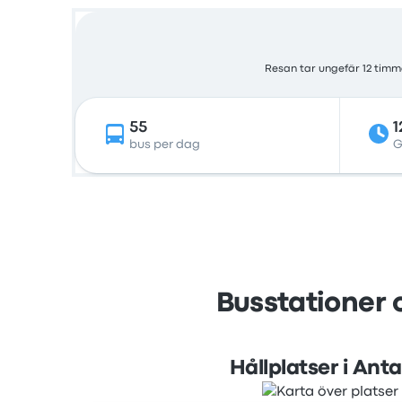
Resan tar ungefär 12 timma
55
1
bus per dag
G
Busstationer 
Hållplatser i Ant