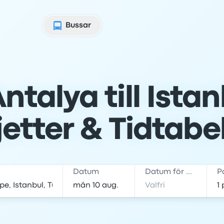
Bussar
ntalya till Ista
jetter & Tidtabe
Datum
Datum för hemresa
P