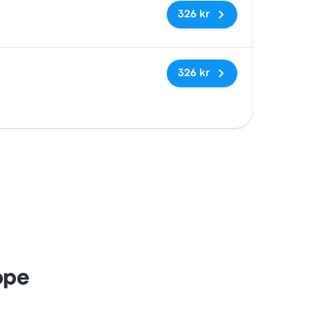
Inga taggar
326 kr
Inga taggar
326 kr
ope