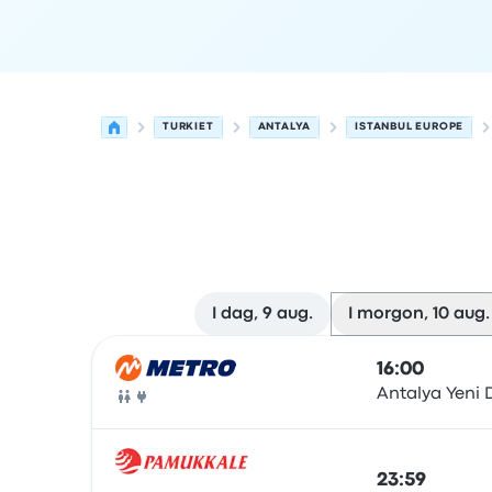
TURKIET
ANTALYA
ISTANBUL EUROPE
I dag, 9 aug.
I morgon, 10 aug.
Nästa avgångar från Antalya till Istanbul Europe
Drivs av
Fordonstyp
Avgångstid
Avgångsplats
r
16:00
Antalya Yeni
Buss
23:59