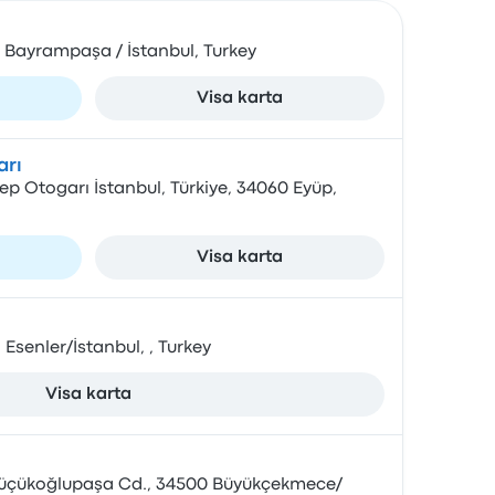
 Bayrampaşa / İstanbul, Turkey
Visa karta
arı
ep Otogarı İstanbul, Türkiye, 34060 Eyüp,
Visa karta
 Esenler/İstanbul, , Turkey
Visa karta
 Küçükoğlupaşa Cd., 34500 Büyükçekmece/