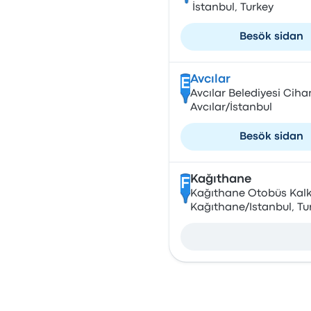
İstanbul, Turkey
Besök sidan
Avcılar
E
Avcılar Belediyesi Cih
Avcılar/İstanbul
Besök sidan
Kağıthane
F
Kağıthane Otobüs Kalkı
Kağıthane/Istanbul, Tu