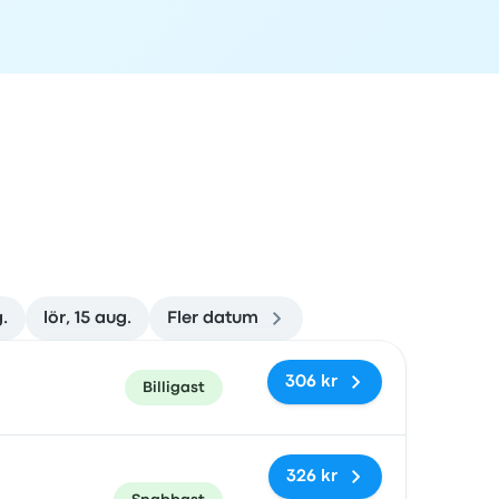
.
lör, 15 aug.
Fler datum
rad
Pris och bokningslänk
306 kr
Billigast
326 kr