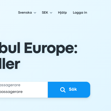
Svenska
SEK
Hjälp
Logga in
nbul Europe:
ller
assagerare
Sök