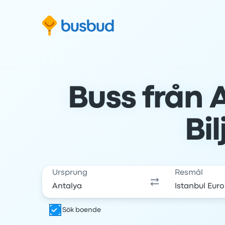
oppa till sökformuläret
Hoppa till sidfoten
Hoppa till innehåll
Buss från A
Bil
Ursprung
Resmål
Sök boende