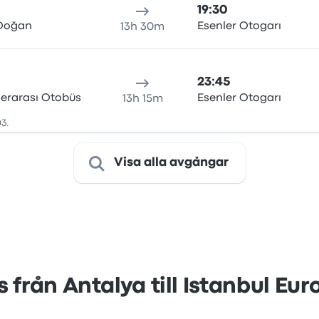
19:30
 Doğan
Esenler Otogarı
13h 30m
23:45
lerarası Otobüs
Esenler Otogarı
13h 15m
3.
Visa alla avgångar
s från Antalya till Istanbul Eur