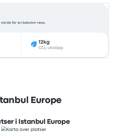
t värde för en bekväm resa.
12kg
CO₂-utsläpp
stanbul Europe
tser i Istanbul Europe