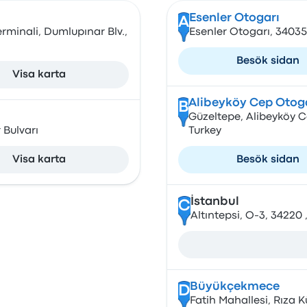
Esenler Otogarı
A
rminali, Dumlupınar Blv.,
Esenler Otogarı, 34035
Besök sidan
Visa karta
Alibeyköy Cep Otog
B
Güzeltepe, Alibeyköy C
Bulvarı
Turkey
Visa karta
Besök sidan
İstanbul
C
Altıntepsi, O-3, 34220 ,
Büyükçekmece
D
Fatih Mahallesi, Rıza