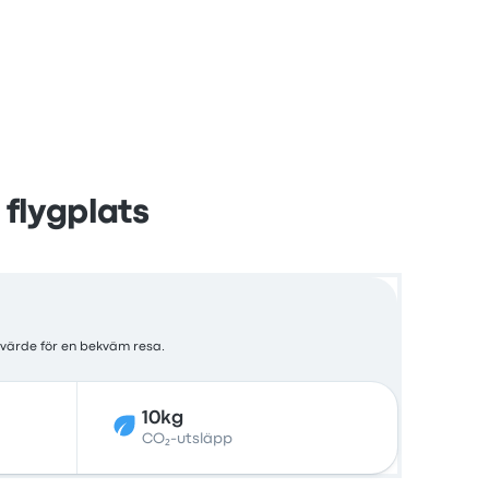
 flygplats
 värde för en bekväm resa.
10kg
CO₂-utsläpp