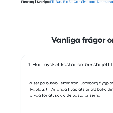
Företag i Sverige:
FlixBus
,
BlaBlaCar
,
Sindbad
,
Deutsche
Baserat på 65 recensioner har företaget 4.
eluttagen. Vy Busss biljettpriser på den här 
Vanliga frågor o
Hur mycket kostar en bussbiljett f
Priset på bussbiljetter från Göteborg flygplat
flygplats till Arlanda flygplats är att boka d
förväg för att säkra de bästa priserna!