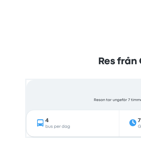
Res från 
Resan tar ungefär 7 timma
4
7
bus per dag
G