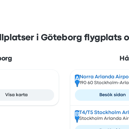
lplatser i Göteborg flygplats 
borg
Hål
Norra Arlanda Airpo
A
190 60 Stockholm-Arl
Visa karta
Besök sidan
T4/T5 Stockholm Arl
B
Stockholm Arlanda Air