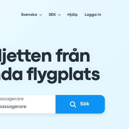
Svenska
SEK
Hjälp
Logga in
ljetten från
nda flygplats
assagerare
Sök