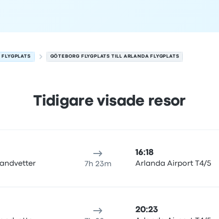
 FLYGPLATS
GÖTEBORG FLYGPLATS TILL ARLANDA FLYGPLATS
Tidigare visade resor
9 augusti
esans varaktighet
ankomsttid
Ankomstplats
Pris och bokn
16:18
andvetter
Arlanda Airport T4/5
7h 23m
20:23