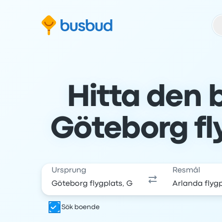
oppa till sökformuläret
Hoppa till sidfoten
Hoppa till innehåll
Hitta den b
Göteborg fly
Ursprung
Resmål
Sök boende