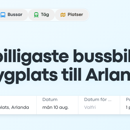
Bussar
Tåg
Platser
illigaste bussbi
gplats till Arla
Datum
Datum för hemresa
P