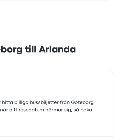
personalen och sätena men klagade ofta på
borg till Arlanda
 hitta billiga bussbiljetter från Göteborg
ga när ditt resedatum närmar sig, så boka i