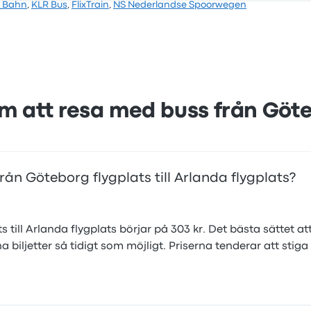
 Bahn
,
KLR Bus
,
FlixTrain
,
NS Nederlandse Spoorwegen
3 stjärnor på Busbud. Resenärerna var särskilt nöjda med 
resan börjar från 438 kr
m att resa med buss från Göte
rån Göteborg flygplats till Arlanda flygplats?
s till Arlanda flygplats börjar på 303 kr. Det bästa sättet att
ina biljetter så tidigt som möjligt. Priserna tenderar att sti