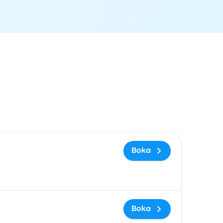
ingslänk
Boka
Boka