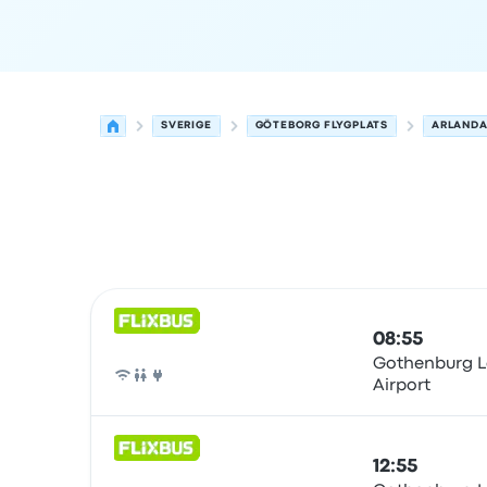
SVERIGE
GÖTEBORG FLYGPLATS
ARLANDA
Nästa avgångar från Göteborg till Arlanda den 
Drivs av
Fordonstyp
Avgångstid
Avgångsplats
r
08:55
Gothenburg L
Airport
Buss
12:55