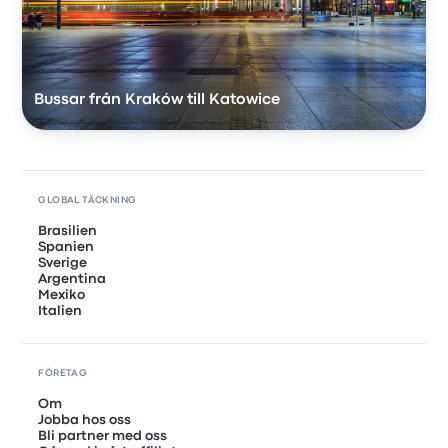
Bussar från Kraków till Katowice
GLOBAL TÄCKNING
Brasilien
Spanien
Sverige
Argentina
Mexiko
Italien
FÖRETAG
Om
Jobba hos oss
Bli partner med oss