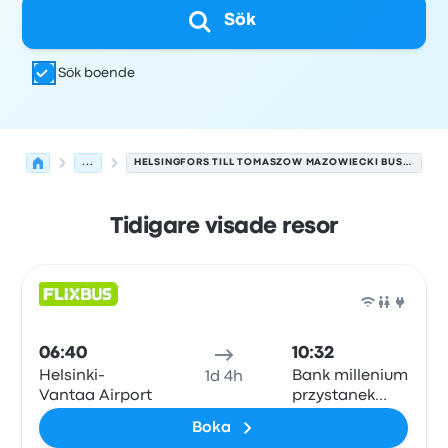
Sök
Sök boende
...
HELSINGFORS TILL TOMASZOW MAZOWIECKI BUSSAR
Tidigare visade resor
Nästa avgångar från Helsingfors till Tomaszow Mazowie
Drivs av
Fordonstyp
Avgångstid
Avgångsplats
resans va
Buss
06:40
10:32
Helsinki-
Bank millenium
1d 4h
Vantaa Airport
przystanek
autobusowy
Boka