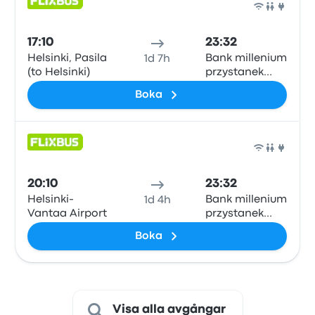
Buss
17:10
23:32
Helsinki, Pasila
Bank millenium
1d 7h
(to Helsinki)
przystanek
autobusowy
Boka
Buss
20:10
23:32
Helsinki-
Bank millenium
1d 4h
Vantaa Airport
przystanek
autobusowy
Boka
Visa alla avgångar