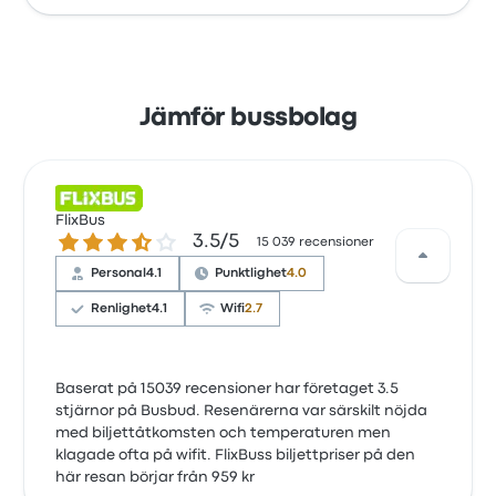
Jämför bussbolag
FlixBus
3.5 ur 5 stjärnor
3.5/5
15 039 recensioner
Personal
4.1
Punktlighet
4.0
Renlighet
4.1
Wifi
2.7
Baserat på 15039 recensioner har företaget 3.5
stjärnor på Busbud. Resenärerna var särskilt nöjda
med biljettåtkomsten och temperaturen men
klagade ofta på wifit. FlixBuss biljettpriser på den
här resan börjar från 959 kr