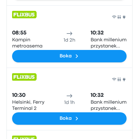
Buss
08:55
10:32
Kampin
Bank millenium
1d 2h
metroasema
przystanek
autobusowy
Boka
Buss
10:30
10:32
Helsinki, Ferry
Bank millenium
1d 1h
Terminal 2
przystanek
autobusowy
Boka