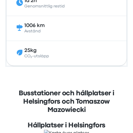
1d 2h
Genomsnittlig restid
1006 km
Avstånd
25kg
CO₂-utsläpp
Busstationer och hållplatser i
Helsingfors och Tomaszow
Mazowiecki
Hållplatser i Helsingfors