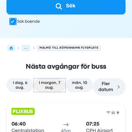
Sök
Sök boende
...
MALMÖ TILL KÖPENHAMN FLYGPLATS
Nästa avgångar för buss
I dag, 6
I morgon, 7
mån, 10
Fler
aug.
aug.
aug.
datum
Nästa avgångar från Malmö till Köpenhamn den 7 augus
Drivs av
Fordonstyp
Avgångstid
Avgångsplats
resans va
Buss
06:40
07:25
Centralstation
CPH Airport
45m