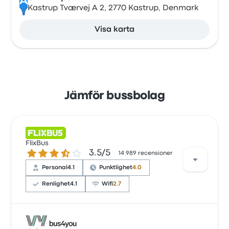
A
Kastrup Tværvej A 2, 2770 Kastrup, Denmark
Visa karta
Jämför bussbolag
FlixBus
3.5 ur 5 stjärnor
3.5/5
14 989 recensioner
Personal
4.1
Punktlighet
4.0
Renlighet
4.1
Wifi
2.7
Baserat på 14989 recensioner har företaget 3.5