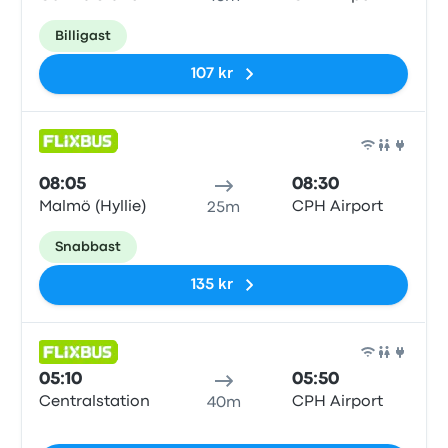
Billigast
107 kr
Buss
08:05
08:30
Malmö (Hyllie)
CPH Airport
25m
Snabbast
135 kr
Buss
05:10
05:50
Centralstation
CPH Airport
40m
Inga taggar