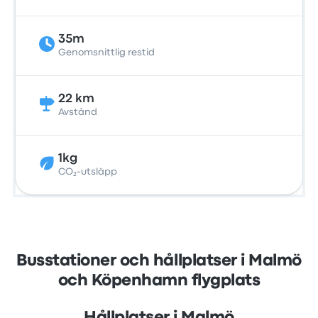
35m
Genomsnittlig restid
22 km
Avstånd
1kg
CO₂-utsläpp
Busstationer och hållplatser i Malmö
och Köpenhamn flygplats