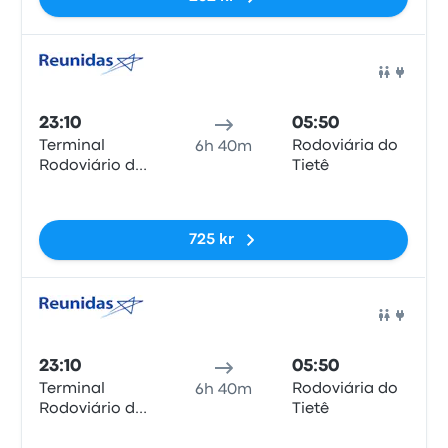
Buss
23:10
05:50
Terminal
Rodoviária do
6h 40m
Rodoviário de
Tietê
Paraty
Inga taggar
725 kr
Buss
23:10
05:50
Terminal
Rodoviária do
6h 40m
Rodoviário de
Tietê
Paraty
Inga taggar