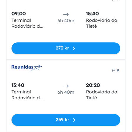
Buss
09:00
15:40
Terminal
Rodoviária do
6h 40m
Rodoviário de
Tietê
Paraty
Inga taggar
273 kr
Buss
13:40
20:20
Terminal
Rodoviária do
6h 40m
Rodoviário de
Tietê
Paraty
Inga taggar
259 kr