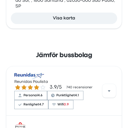
do Sul, , 1800 Santana , 02030-000 São Paulo,
SP
Visa karta
Jämför bussbolag
Reunidas Paulista
3.9 ur 5 stjärnor
3.9/5
740 recensioner
Personal
4.6
Punktlighet
4.1
Renlighet
4.7
Wifi
0.9
Enligt 260 recensioner fick Reunidas Paulista ett 4-