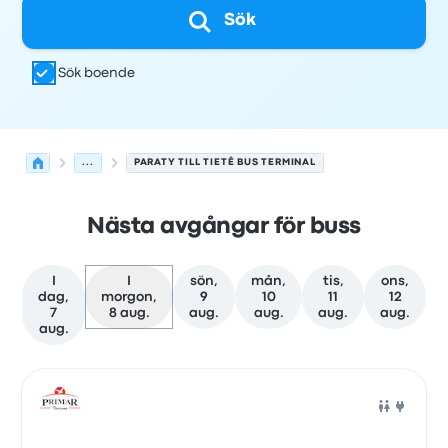
Sök
Sök boende
...
PARATY TILL TIETÊ BUS TERMINAL
Nästa avgångar för buss
I
I
sön,
mån,
tis,
ons,
dag,
morgon,
9
10
11
12
7
8 aug.
aug.
aug.
aug.
aug.
aug.
Nästa avgångar från Paraty till São Paulo den 8 augusti
Drivs av
Fordonstyp
Avgångstid
Avgångsplats
resans va
Buss