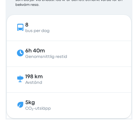
som börjar vid endast 150 kr är den ett utmärkt värde för en
bekväm resa.
8
bus per dag
6h 40m
Genomsnittlig restid
198 km
Avstånd
5kg
CO₂-utsläpp