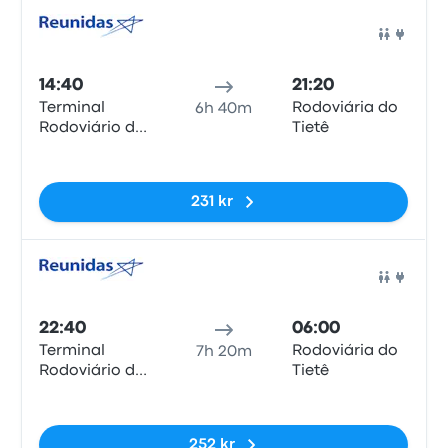
Buss
14:40
21:20
Terminal
Rodoviária do
6h 40m
Rodoviário de
Tietê
Paraty
Inga taggar
231 kr
Buss
22:40
06:00
Terminal
Rodoviária do
7h 20m
Rodoviário de
Tietê
Paraty
Inga taggar
252 kr