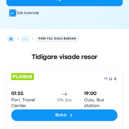
Sök boende
...
PORI TILL OULU BUSSAR
Tidigare visade resor
Nästa avgångar från Pori till Oulu den 6 augusti
Drivs av
Fordonstyp
Avgångstid
Avgångsplats
resans va
Buss
01:55
19:00
Pori, Travel
Oulu, Bus
17h 5m
Center
station
Boka