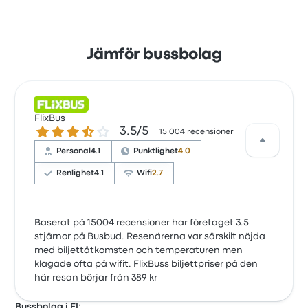
Jämför bussbolag
FlixBus
3.5 ur 5 stjärnor
3.5/5
15 004 recensioner
Personal
4.1
Punktlighet
4.0
Renlighet
4.1
Wifi
2.7
Baserat på 15004 recensioner har företaget 3.5
stjärnor på Busbud. Resenärerna var särskilt nöjda
med biljettåtkomsten och temperaturen men
klagade ofta på wifit. FlixBuss biljettpriser på den
här resan börjar från 389 kr
Bussbolag i FI: