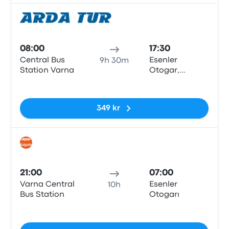
Buss
08:00
17:30
Central Bus
Esenler
9h 30m
Station Varna
Otogar,
Istanbul
Inga taggar
349 kr
Buss
21:00
07:00
Varna Central
Esenler
10h
Bus Station
Otogarı
Inga taggar