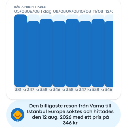
BÄSTA PRIS HITTADES
05/08
06/08
I dag
08/08
09/08
10/08
11/08
12/08
381 kr
347 kr
358 kr
346 kr
358 kr
347 kr
358 kr
346 kr
Den billigaste resan från Varna till
Istanbul Europe söktes och hittades
den 12 aug. 2026 med ett pris på
346 kr