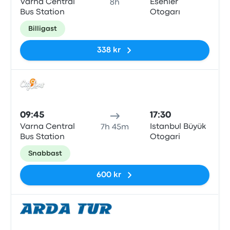
Varna Central
Esenler
8h
Bus Station
Otogarı
Billigast
338 kr
Buss
09:45
17:30
Varna Central
Istanbul Büyük
7h 45m
Bus Station
Otogari
Snabbast
600 kr
Buss