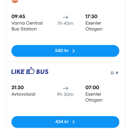
Buss
09:45
17:30
Varna Central
Esenler
7h 45m
Bus Station
Otogarı
Inga taggar
540 kr
Buss
21:30
07:00
Avtovokzal
Esenler
9h 30m
Otogarı
Inga taggar
434 kr