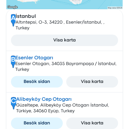
İstanbul
A
Altıntepsi, O-3, 34220 , Esenler/İstanbul, ,
Turkey
Visa karta
Esenler Otogarı
B
Esenler Otogarı, 34035 Bayrampaşa / İstanbul,
Turkey
Besök sidan
Visa karta
Alibeyköy Cep Otogarı
C
Güzeltepe, Alibeyköy Cep Otogarı İstanbul,
Türkiye, 34060 Eyüp, Turkey
Besök sidan
Visa karta