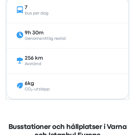
7
bus per dag
9h 30m
Genomsnittlig restid
256 km
Avstånd
6kg
CO₂-utsläpp
Busstationer och hållplatser i Varna