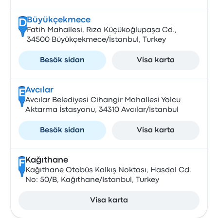
Büyükçekmece
D
Fatih Mahallesi, Rıza Küçükoğlupaşa Cd.,
34500 Büyükçekmece/İstanbul, Turkey
Besök sidan
Visa karta
Avcılar
E
Avcılar Belediyesi Cihangir Mahallesi Yolcu
Aktarma İstasyonu, 34310 Avcılar/İstanbul
Besök sidan
Visa karta
Kağıthane
F
Kağıthane Otobüs Kalkış Noktası, Hasdal Cd.
No: 50/B, Kağıthane/Istanbul, Turkey
Visa karta