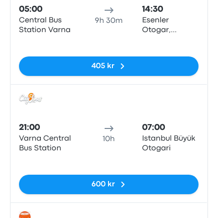
05:00
14:30
Central Bus
Esenler
9h 30m
Station Varna
Otogar,
Istanbul
Inga taggar
405 kr
Buss
21:00
07:00
Varna Central
Istanbul Büyük
10h
Bus Station
Otogari
Inga taggar
600 kr