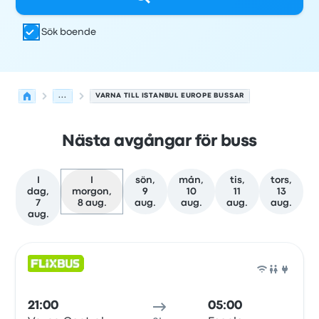
Sök boende
...
VARNA TILL ISTANBUL EUROPE BUSSAR
Nästa avgångar för buss
I
I
sön,
mån,
tis,
tors,
dag,
morgon,
9
10
11
13
7
8 aug.
aug.
aug.
aug.
aug.
aug.
Nästa avgångar från Varna till Istanbul Europe den 8 au
Drivs av
Fordonstyp
Avgångstid
Avgångsplats
resans va
Buss
21:00
05:00