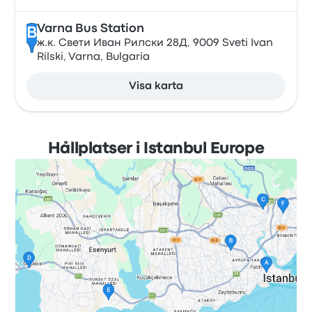
Varna Bus Station
B
ж.к. Свети Иван Рилски 28Д, 9009 Sveti Ivan
Rilski, Varna, Bulgaria
Visa karta
Hållplatser i Istanbul Europe