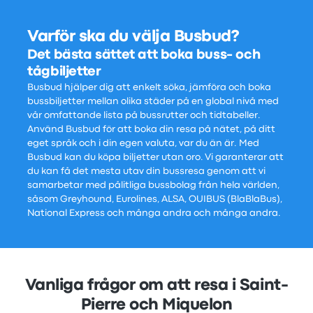
Varför ska du välja Busbud?
Det bästa sättet att boka buss- och
tågbiljetter
Busbud hjälper dig att enkelt söka, jämföra och boka
bussbiljetter mellan olika städer på en global nivå med
vår omfattande lista på bussrutter och tidtabeller.
Använd Busbud för att boka din resa på nätet, på ditt
eget språk och i din egen valuta, var du än är. Med
Busbud kan du köpa biljetter utan oro. Vi garanterar att
du kan få det mesta utav din bussresa genom att vi
samarbetar med pålitliga bussbolag från hela världen,
såsom Greyhound, Eurolines, ALSA, OUIBUS (BlaBlaBus),
National Express och många andra och många andra.
Vanliga frågor om att resa i Saint-
Pierre och Miquelon