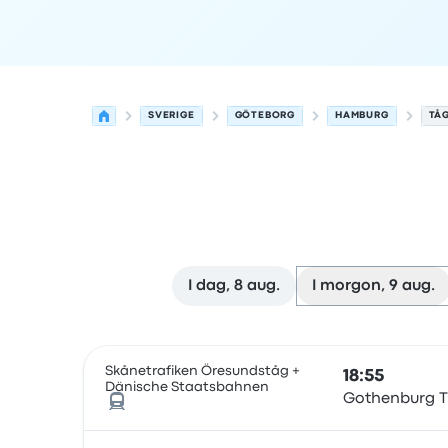
SVERIGE
GÖTEBORG
HAMBURG
TÅ
I dag, 8 aug.
I morgon, 9 aug.
Nästa avgångar från Göteborg till Hamburg den
Drivs av
Fordonstyp
Avgångstid
Avgångsplats
r
Skånetrafiken Öresundståg +
18:55
Dänische Staatsbahnen
Gothenburg T