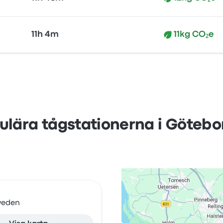
11h 4m
11kg CO₂e
pulära tågstationerna i Göte
Sweden