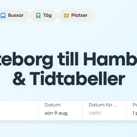
Bussar
Tåg
Platser
eborg till Hambu
& Tidtabeller
Datum
Datum för hemresa
P