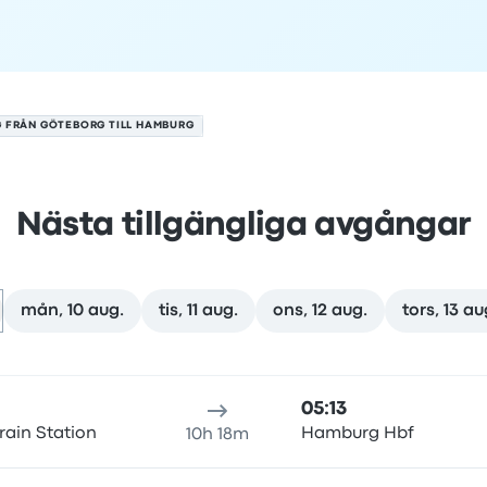
G FRÅN GÖTEBORG TILL HAMBURG
Nästa tillgängliga avgångar
mån, 10 aug.
tis, 11 aug.
ons, 12 aug.
tors, 13 au
 9 augusti
esans varaktighet
ankomsttid
Ankomstplats
Rekommende
05:13
rain Station
Hamburg Hbf
10h 18m