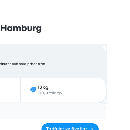
ll Hamburg
minuter och med priser från
12kg
CO₂-utsläpp
Åtgärder
Tarifeler ve fiyatlar