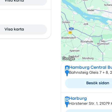
Visa karta
Visa karta
Hamburg Central Bu
A
Bahnsteig Gleis 7 + 8
Besök sidan
Harburg
B
Hörstener Str. 1, 210