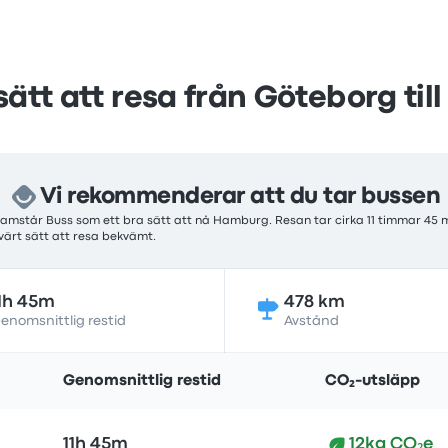
sätt att resa från Göteborg ti
Vi rekommenderar att du tar bussen
ramstår Buss som ett bra sätt att nå Hamburg. Resan tar cirka 11 timmar 45 
svärt sätt att resa bekvämt.
1h 45m
478 km
enomsnittlig restid
Avstånd
Genomsnittlig restid
CO₂-utsläpp
11h 45m
12kg CO₂e