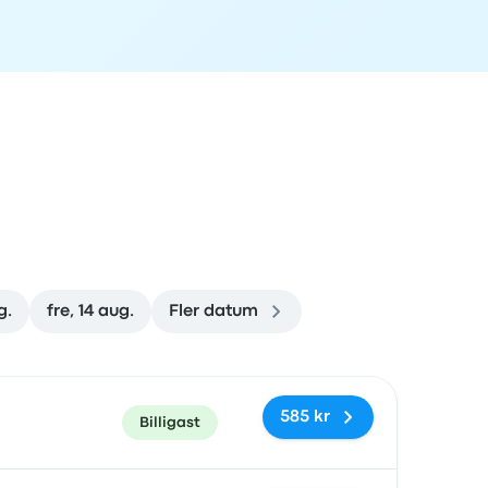
g.
fre, 14 aug.
Fler datum
rad
Pris och bokningslänk
585 kr
Billigast