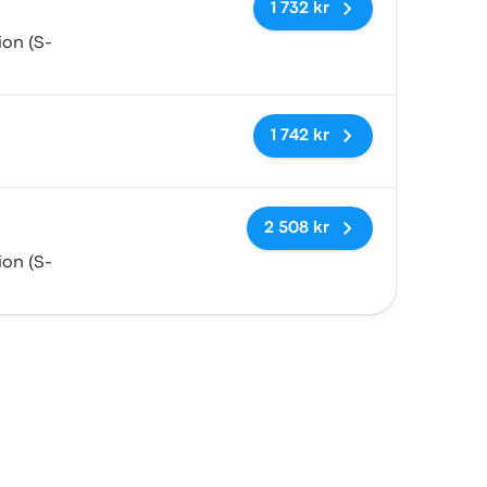
1 732 kr
on (S-
Inga taggar
1 742 kr
Inga taggar
2 508 kr
on (S-