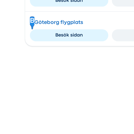
Besök sidan
B
Göteborg flygplats
Besök sidan