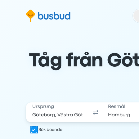
oppa till sökformuläret
Hoppa till sidfoten
Hoppa till innehåll
Tåg från Göt
Ursprung
Resmål
Sök boende