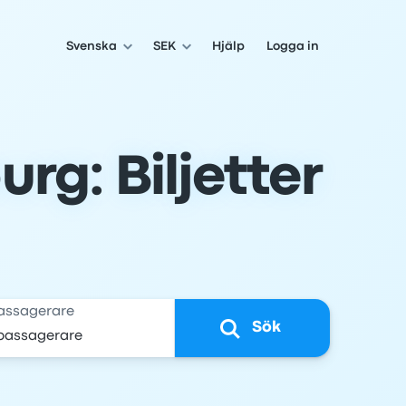
Svenska
SEK
Hjälp
Logga in
rg: Biljetter
assagerare
Sök