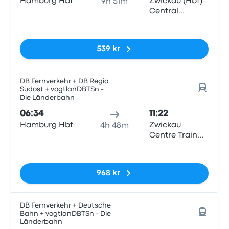
Hamburg Hbf
Zwickau (Hbf)
9h 51m
Central
Station
Inga taggar
539 kr
DB Fernverkehr + DB Regio
Südost + vogtlanDBTSn -
Die Länderbahn
06:34
11:22
Hamburg Hbf
Zwickau
4h 48m
Centre Train
Station
Inga taggar
968 kr
DB Fernverkehr + Deutsche
Bahn + vogtlanDBTSn - Die
Länderbahn