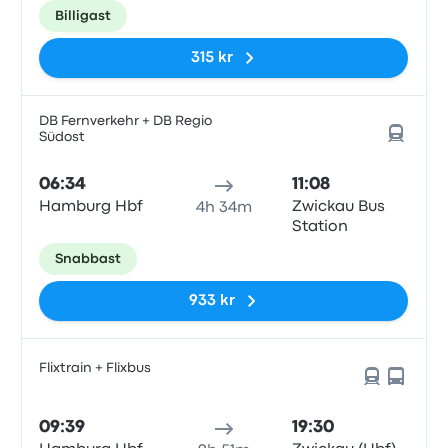
Billigast
315 kr
DB Fernverkehr + DB Regio
Südost
06:34
11:08
Hamburg Hbf
Zwickau Bus
4h 34m
Station
Snabbast
933 kr
Flixtrain + Flixbus
09:39
19:30