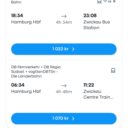
Bahn
18:34
23:08
Hamburg Hbf
Zwickau Bus
4h 34m
Station
Inga taggar
1 022 kr
DB Fernverkehr + DB Regio
Südost + vogtlanDBTSn -
Die Länderbahn
06:34
11:22
Hamburg Hbf
Zwickau
4h 48m
Centre Train
Station
Inga taggar
1 070 kr