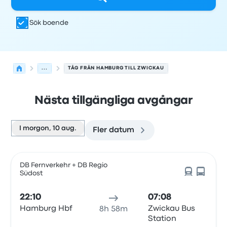
Sök boende
...
TÅG FRÅN HAMBURG TILL ZWICKAU
Nästa tillgängliga avgångar
I morgon, 10 aug.
Fler datum
Nästa avgångar från Hamburg till Zwickau den 10 augus
Drivs av
Fordonstyp
Avgångstid
Avgångsplats
resans va
DB Fernverkehr + DB Regio
Südost
22:10
07:08
Hamburg Hbf
Zwickau Bus
8h 58m
Station