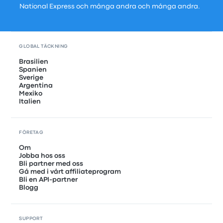
National Express och många andra och många andra.
GLOBAL TÄCKNING
Brasilien
Spanien
Sverige
Argentina
Mexiko
Italien
FÖRETAG
Om
Jobba hos oss
Bli partner med oss
Gå med i vårt affiliateprogram
Bli en API-partner
Blogg
SUPPORT