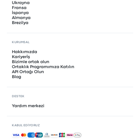
Ukrayna
Fransa
İspanya
Almanya
Brezilya
KURUMSAL
Hakkımızda
Kariyerİş
Bizimle ortak olun
Ortaklık Programımıza Katılın
API Ortağı Olun
Blog
DESTEK
Yardım merkezi
KABUL EDIYORUZ
Kabul edilen ödemeler