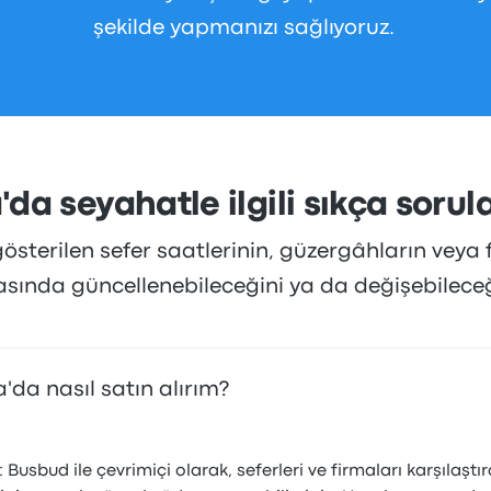
şekilde yapmanızı sağlıyoruz.
'da seyahatle ilgili sıkça sorul
sterilen sefer saatlerinin, güzergâhların veya f
rasında güncellenebileceğini ya da değişebilece
a'da nasıl satın alırım?
Busbud ile çevrimiçi olarak, seferleri ve firmaları karşılaştı