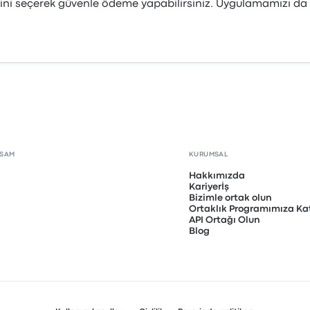
ini seçerek güvenle ödeme yapabilirsiniz. Uygulamamızı da in
PSAM
KURUMSAL
Hakkımızda
Kariyerİş
Bizimle ortak olun
Ortaklık Programımıza Kat
API Ortağı Olun
Blog