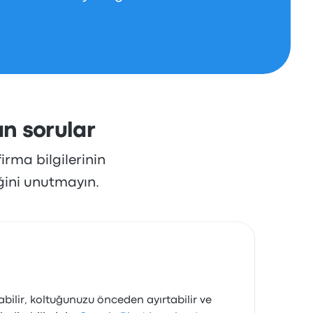
an sorular
irma bilgilerinin
ğini unutmayın.
rabilir, koltuğunuzu önceden ayırtabilir ve