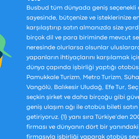
Busbud tüm dünyada geniş seçenekli ot
sayesinde, bütçenize ve isteklerinize e
karşılaştırıp satın almanızda size yar
birçok dil ve para biriminde mevcut se
neresinde olurlarsa olsunlar uluslarar
yapanların ihtiyaçlarını karşılamak iç
dünya çapında işbirliği yaptığı otobüs
Pamukkale Turizm, Metro Turizm, Süha
Vangölü, Balıkesir Uludağ, Efe Tur, Se
seçkin şirket ve daha birçoğu gibi güve
geniş ulaşım ağı ile otobüs bileti sat
getiriyoruz. {1} yanı sıra Türkiye’den 
firması ve dünyanın dört bir yanındak
firmasıyla işbirliği yaparak otobüs seya