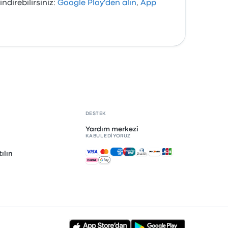
direbilirsiniz:
Google Play'den alın
,
App
DESTEK
Yardım merkezi
KABUL EDIYORUZ
Kabul edilen ödemeler
ılın