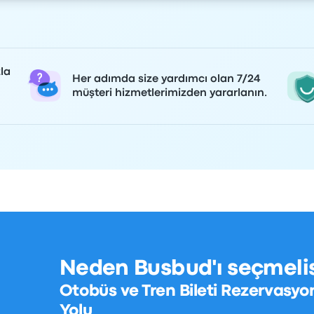
la
Her adımda size yardımcı olan 7/24
müşteri hizmetlerimizden yararlanın.
Neden Busbud'ı seçmelis
Otobüs ve Tren Bileti Rezervasyo
Yolu