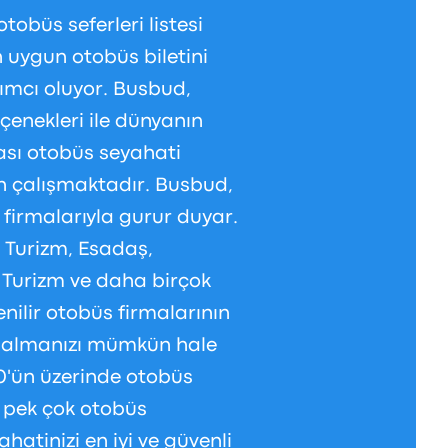
obüs seferleri listesi
n uygun otobüs biletini
dımcı oluyor. Busbud,
çenekleri ile dünyanın
ası otobüs seyahati
in çalışmaktadır. Busbud,
 firmalarıyla gurur duyar.
 Turizm, Esadaş,
ç Turizm ve daha birçok
nilir otobüs firmalarının
ın almanızı mümkün hale
200'ün üzerinde otobüs
i pek çok otobüs
hatinizi en iyi ve güvenli