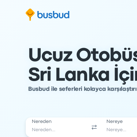
Arama formuna geç
Alt bilgiye geç
İçeriğe geç
Ucuz Otobüs 
Sri Lanka İç
Busbud ile seferleri kolayca karşılaştı
Nereden
Nereye