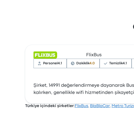
FlixBus
Personel
4.1
Dakiklik
4.0
Temizlik
4.1
Şirket, 14991 değerlendirmeye dayanarak Busbu
kalırken, genellikle wifi hizmetinden şikayetçi
Türkiye içindeki şirketler:
FlixBus
,
BlaBlaCar
,
Metro Turi