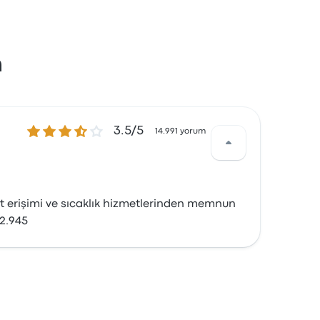
n
3.5 üzerinden 5 yıldız
3.5/5
14.991 yorum
let erişimi ve sıcaklık hizmetlerinden memnun
₺2.945