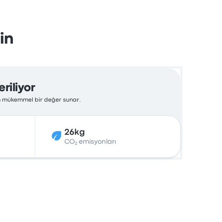
in
riliyor
çin mükemmel bir değer sunar.
26kg
CO₂ emisyonları