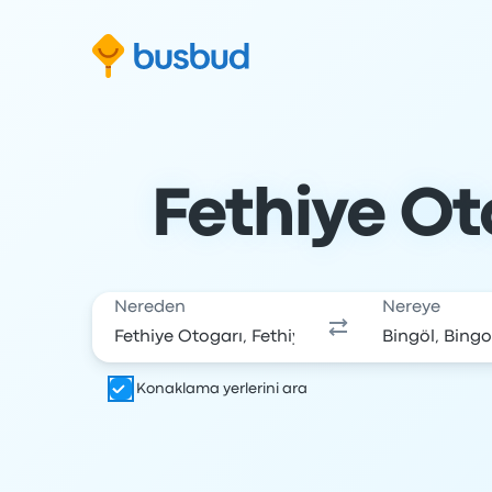
Arama formuna geç
Alt bilgiye geç
İçeriğe geç
Fethiye Oto
Nereden
Nereye
Konaklama yerlerini ara