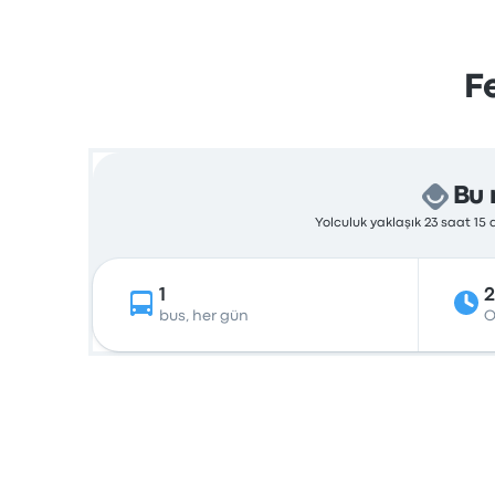
F
Bu 
Yolculuk yaklaşık 23 saat 15
1
2
bus, her gün
O