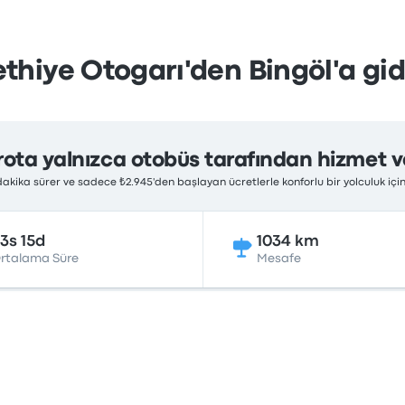
ethiye Otogarı'den Bingöl'a gid
rota yalnızca otobüs tarafından hizmet ve
 dakika sürer ve sadece ₺2.945'den başlayan ücretlerle konforlu bir yolculuk i
3s 15d
1034 km
rtalama Süre
Mesafe