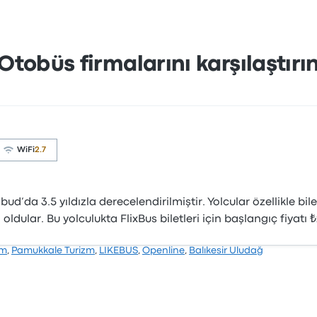
Otobüs firmalarını karşılaştırı
WiFi
2.7
d’da 3.5 yıldızla derecelendirilmiştir. Yolcular özellikle bi
 oldular. Bu yolculukta FlixBus biletleri için başlangıç fiyatı 
zm
,
Pamukkale Turizm
,
LIKEBUS
,
Openline
,
Balıkesir Uludağ