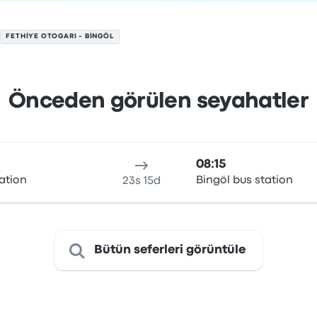
FETHIYE OTOGARI - BINGÖL
Önceden görülen seyahatler
ustos tarihinde
n
Seyahat süresi
Varış saati
Varış yeri
Fiyat ve rezervasyon b
08:15
tation
Bingöl bus station
23s 15d
Bütün seferleri görüntüle