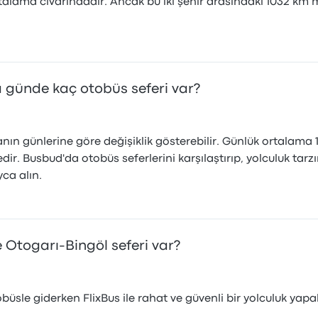
alama civarındadır. Ancak bu iki şehir arasındaki 1032 km me
a günde kaç otobüs seferi var?
nın günlerine göre değişiklik gösterebilir. Günlük ortalama 
ir. Busbud'da otobüs seferlerini karşılaştırıp, yolculuk tar
yca alın.
e Otogarı-Bingöl seferi var?
üsle giderken FlixBus ile rahat ve güvenli bir yolculuk yapabi