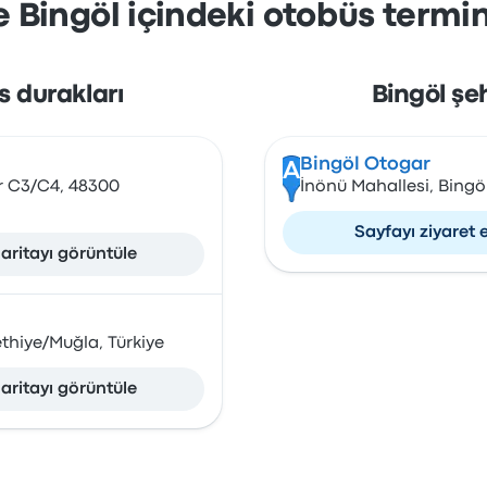
 Bingöl içindeki otobüs termin
s durakları
Bingöl şe
Bingöl Otogar
A
r C3/C4, 48300
İnönü Mahallesi, Bingö
Sayfayı ziyaret 
aritayı görüntüle
thiye/Muğla, Türkiye
aritayı görüntüle