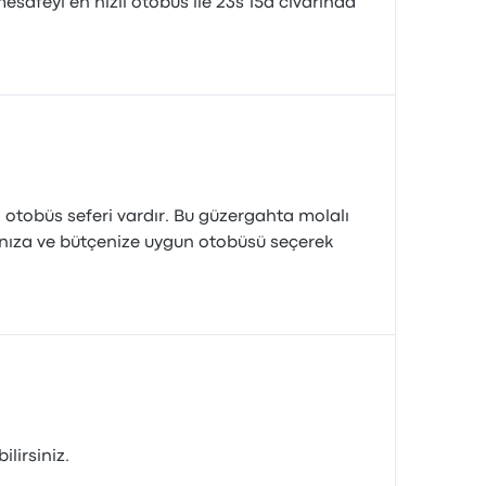
safeyi en hızlı otobüs ile 23s 15d civarında
1 otobüs seferi vardır. Bu güzergahta molalı
zınıza ve bütçenize uygun otobüsü seçerek
lirsiniz.