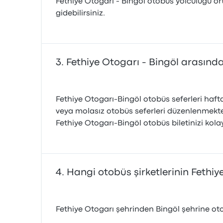
Fethiye Otogarı - Bingöl otobüs yolculuğu ort
gidebilirsiniz.
Fethiye Otogarı - Bingöl arasınd
Fethiye Otogarı-Bingöl otobüs seferleri hafta
veya molasız otobüs seferleri düzenlenmekted
Fethiye Otogarı-Bingöl otobüs biletinizi kola
Hangi otobüs şirketlerinin Fethiy
Fethiye Otogarı şehrinden Bingöl şehrine otob