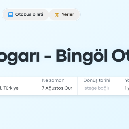
Otobüs bileti
Yerler
garı - Bingöl O
Ne zaman
Dönüş tarihi
Y